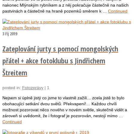
nakonec Mlýnským rybníkem a z něj pokračuje částečně na našich
pastvinách a částečně na hraně pozemků směrem k …
Continued
3
říj 2019
Zateplování jurty s pomocí mongolských
přátel + akce fotoklubu s Jindřichem
Štreitem
posted in:
Fotozprávy
|
1
Nejsem si úplně jistý co jsme to vlastně zažili… zcela jistě to bylo
obohacující setkání dvou světů. Překvapení!… Každou chvíli
možnost pozorovat něco nového v novém světle, skutečně vidět a
zároveň si uvědomit, že i fotograf je pozorován, nestojí mimo …
Continued