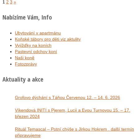
1
2
3
»
Nabízíme Vám, Info
Ubytování v apartmánu
Koňské tábory pro děti viz aktulity
Vyjížďky na koních
Pastevní odchov koní
Naši koně
Fotozprávy
Aktuality a akce
Grofovo dýchání s Táňou Červenou 12. – 14. 6. 2026
Víkendová INITI s Pjerem, Lucií a Evou Turnovou 15. – 17.
březen 2024
Rituál Temascal – Potní chýše s Jirkou Hokrem . další termín
připravujeme