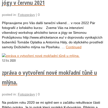
jógy v červnu 2021
posted in:
Fotozprávy
|
0
Připravujeme pro Vás další taneční víkend… v roce 2022 Pár
fotografií z loňského kurzu: Zveme Vás na intenzivní
víkendový workshop afrického tance a jógy se Simonou
Prokůpkovou http://www.africketance.eu/ v doprovodu vynikajících
bubeníků Tomáše Oplatka a Antonína Hály, do idylického prostředí
samoty Dožického mlýna na Plzeňsku. …
Continued
12
lis 2020
zpráva o vytvoření nové mokřadní tůně u
mlýna.
posted in:
Fotozprávy
|
0
Na podzim roku 2020 se mi splnil sen o začátku rekultivace části
Bílého potoka. Je to potok který protéká Kubovským, Pilským a