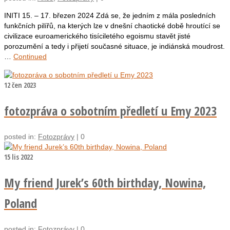
INITI 15. – 17. březen 2024 Zdá se, že jedním z mála posledních
funkčních pilířů, na kterých lze v dnešní chaotické době hroutící se
civilizace euroamerického tisíciletého egoismu stavět jisté
porozumění a tedy i přijetí současné situace, je indiánská moudrost.
…
Continued
12
čen 2023
fotozpráva o sobotním předletí u Emy 2023
posted in:
Fotozprávy
|
0
15
lis 2022
My friend Jurek’s 60th birthday, Nowina,
Poland
posted in:
Fotozprávy
|
0