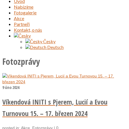
Úvod
Nabízíme
Fotogalerie
Akce
Partneři
Kontakt, o nás
Česky
Deutsch
Fotozprávy
9
úno 2024
Víkendová INITI s Pjerem, Lucií a Evou
Turnovou 15. – 17. březen 2024
posted in:
Akce
,
Fotozprávy
|
0