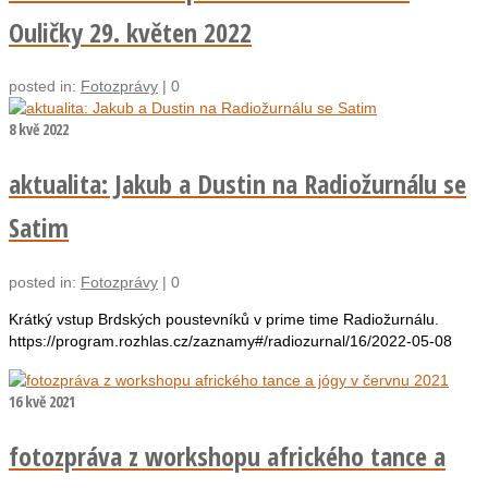
Ouličky 29. květen 2022
posted in:
Fotozprávy
|
0
8
kvě 2022
aktualita: Jakub a Dustin na Radiožurnálu se
Satim
posted in:
Fotozprávy
|
0
Krátký vstup Brdských poustevníků v prime time Radiožurnálu.
https://program.rozhlas.cz/zaznamy#/radiozurnal/16/2022-05-08
16
kvě 2021
fotozpráva z workshopu afrického tance a