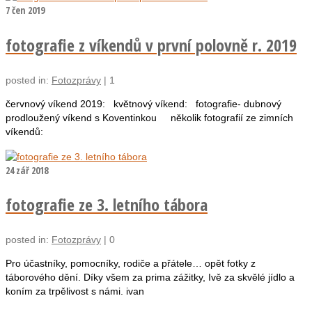
7
čen 2019
fotografie z víkendů v první polovně r. 2019
posted in:
Fotozprávy
|
1
červnový víkend 2019: květnový víkend: fotografie- dubnový
prodloužený víkend s Koventinkou několik fotografií ze zimních
víkendů:
24
zář 2018
fotografie ze 3. letního tábora
posted in:
Fotozprávy
|
0
Pro účastníky, pomocníky, rodiče a přátele… opět fotky z
táborového dění. Díky všem za prima zážitky, Ivě za skvělé jídlo a
koním za trpělivost s námi. ivan