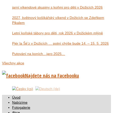
jarní víkendové skupiny s koňmi pro děti v Dožicích 2026
2027, květnový košíkářský víkend v Dožicích se Zdeňkem
Pikalem
Letní koňské tábory pro děti, rok 2026 v Dožickém mlýně
Pjér la Šé’z v Dožicích … potní chýše bude 14. – 15. 5. 2026
Putování na koních…jaro 2025…
Všechny akce
Najdete nás na Facebooku
Úvod
Nabízíme
Fotogalerie
Akce