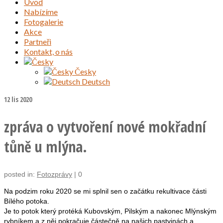
Úvod
Nabízíme
Fotogalerie
Akce
Partneři
Kontakt, o nás
Česky
Deutsch
12
lis 2020
zpráva o vytvoření nové mokřadní
tůně u mlýna.
posted in:
Fotozprávy
|
0
Na podzim roku 2020 se mi splnil sen o začátku rekultivace části
Bílého potoka.
Je to potok který protéká Kubovským, Pilským a nakonec Mlýnským
rybníkem a z něj pokračuje částečně na našich pastvinách a