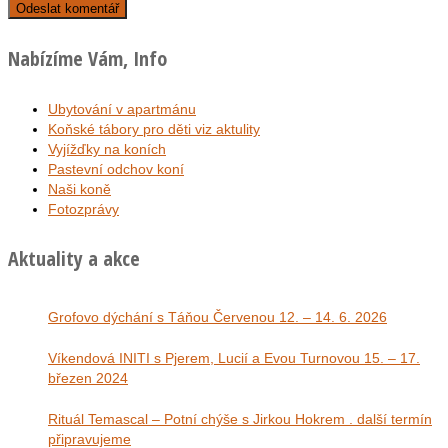
Nabízíme Vám, Info
Ubytování v apartmánu
Koňské tábory pro děti viz aktulity
Vyjížďky na koních
Pastevní odchov koní
Naši koně
Fotozprávy
Aktuality a akce
Grofovo dýchání s Táňou Červenou 12. – 14. 6. 2026
Víkendová INITI s Pjerem, Lucií a Evou Turnovou 15. – 17.
březen 2024
Rituál Temascal – Potní chýše s Jirkou Hokrem . další termín
připravujeme