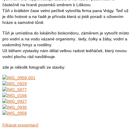
částečně na hraně pozemků směrem k Liškovu.
Tůň v krátkém čase velmi pečlivě vytvořila firma pana Vrágy. Teď už
je dílo hotové a na řadě je příroda která si jistě poradí s oživením
hráze a samotné tůně.
Tůň je umístěna do lokálního biokoridoru, záměrem je vytvořit místo
pro vodní a na vodu vázané organismy.. tedy, čolky a žáby, vodní a
vodomilný hmyz a rostlilny.
Už během výstavby nám dělal velkou radost ledňáček, který novou
vodní plochu rád navštěvuje.
zde je několik fotografií ze stavby:
[Ukázat prezentaci]