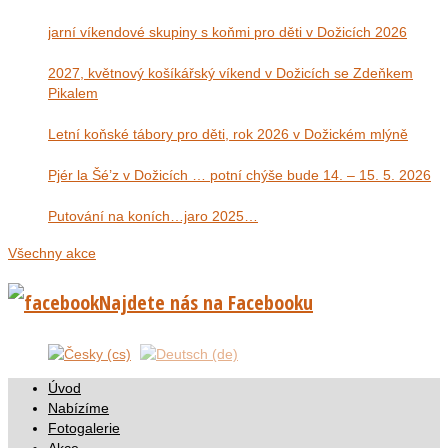
jarní víkendové skupiny s koňmi pro děti v Dožicích 2026
2027, květnový košíkářský víkend v Dožicích se Zdeňkem
Pikalem
Letní koňské tábory pro děti, rok 2026 v Dožickém mlýně
Pjér la Šé’z v Dožicích … potní chýše bude 14. – 15. 5. 2026
Putování na koních…jaro 2025…
Všechny akce
Najdete nás na Facebooku
Úvod
Nabízíme
Fotogalerie