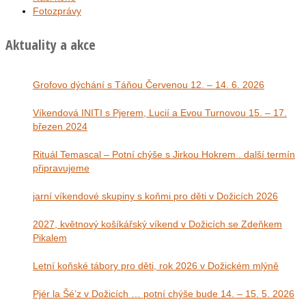
Fotozprávy
Aktuality a akce
Grofovo dýchání s Táňou Červenou 12. – 14. 6. 2026
Víkendová INITI s Pjerem, Lucií a Evou Turnovou 15. – 17.
březen 2024
Rituál Temascal – Potní chýše s Jirkou Hokrem . další termín
připravujeme
jarní víkendové skupiny s koňmi pro děti v Dožicích 2026
2027, květnový košíkářský víkend v Dožicích se Zdeňkem
Pikalem
Letní koňské tábory pro děti, rok 2026 v Dožickém mlýně
Pjér la Šé’z v Dožicích … potní chýše bude 14. – 15. 5. 2026