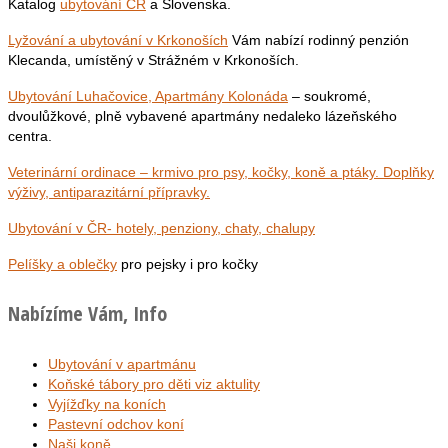
Katalog
ubytování ČR
a Slovenska.
Lyžování a ubytování v Krkonoších
Vám nabízí rodinný penzión
Klecanda, umístěný v Strážném v Krkonoších.
Ubytování Luhačovice, Apartmány Kolonáda
– soukromé,
dvoulůžkové, plně vybavené apartmány nedaleko lázeňského
centra.
Veterinární ordinace – krmivo pro psy, kočky, koně a ptáky. Doplňky
výživy, antiparazitární přípravky.
Ubytování v ČR- hotely, penziony, chaty, chalupy
Pelíšky a oblečky
pro pejsky i pro kočky
Nabízíme Vám, Info
Ubytování v apartmánu
Koňské tábory pro děti viz aktulity
Vyjížďky na koních
Pastevní odchov koní
Naši koně