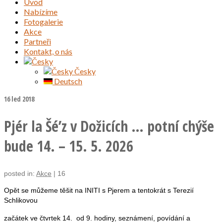
Úvod
Nabízíme
Fotogalerie
Akce
Partneři
Kontakt, o nás
Česky
Deutsch
16
led 2018
Pjér la Šé’z v Dožicích … potní chýše
bude 14. – 15. 5. 2026
posted in:
Akce
|
16
Opět se můžeme těšit na INITI s Pjerem a tentokrát s Terezií
Schlikovou
začátek ve čtvrtek 14. od 9. hodiny, seznámení, povídání a