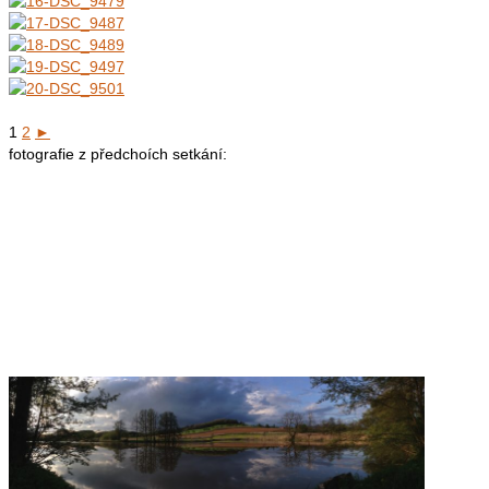
1
2
►
fotografie z předchoích setkání: