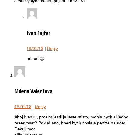
Jestli vyplyne cesta, prijedu i driv…😃
Ivan Fejfar
16/01/18
|
Reply
prima! 🙂
Milena Valentova
16/01/18
|
Reply
Ahoj Ivanku, prosim jestli je jeste misto, mohla bych si jedno
rezervovat? Pokud ano, hned bych poslala penize na ucet.
Dekuji moc