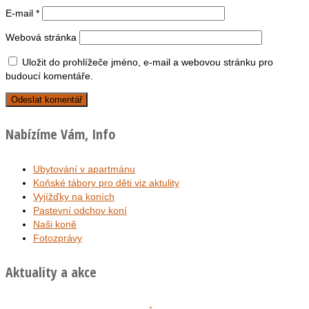
E-mail
*
Webová stránka
Uložit do prohlížeče jméno, e-mail a webovou stránku pro
budoucí komentáře.
Nabízíme Vám, Info
Ubytování v apartmánu
Koňské tábory pro děti viz aktulity
Vyjížďky na koních
Pastevní odchov koní
Naši koně
Fotozprávy
Aktuality a akce