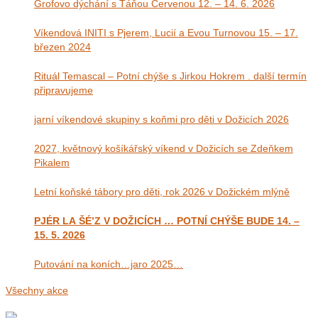
Grofovo dýchání s Táňou Červenou 12. – 14. 6. 2026
Víkendová INITI s Pjerem, Lucií a Evou Turnovou 15. – 17.
březen 2024
Rituál Temascal – Potní chýše s Jirkou Hokrem . další termín
připravujeme
jarní víkendové skupiny s koňmi pro děti v Dožicích 2026
2027, květnový košíkářský víkend v Dožicích se Zdeňkem
Pikalem
Letní koňské tábory pro děti, rok 2026 v Dožickém mlýně
PJÉR LA ŠÉ’Z V DOŽICÍCH … POTNÍ CHÝŠE BUDE 14. –
15. 5. 2026
Putování na koních…jaro 2025…
Všechny akce