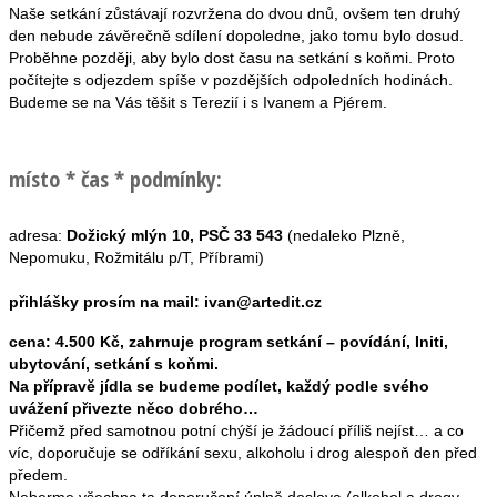
Naše setkání zůstávají rozvržena do dvou dnů, ovšem ten druhý
den nebude závěrečně sdílení dopoledne, jako tomu bylo dosud.
Proběhne později, aby bylo dost času na setkání s koňmi. Proto
počítejte s odjezdem spíše v pozdějších odpoledních hodinách.
Budeme se na Vás těšit s Terezií i s Ivanem a Pjérem.
místo * čas * podmínky:
adresa:
Dožický mlýn 10, PSČ 33 543
(nedaleko Plzně,
Nepomuku, Rožmitálu p/T, Příbrami)
přihlášky prosím na mail: ivan@artedit.cz
cena: 4.500 Kč, zahrnuje program setkání – povídání, Initi,
ubytování, setkání s koňmi.
Na přípravě jídla se budeme podílet, každý podle svého
uvážení přivezte něco dobrého…
Přičemž před samotnou potní chýší je žádoucí příliš nejíst… a co
víc, doporučuje se odříkání sexu, alkoholu i drog alespoň den před
předem.
Neberme všechna ta doporučení úplně doslova (alkohol a drogy