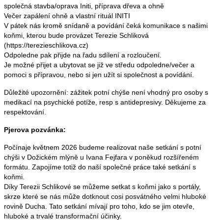
společná stavba/oprava Initi, příprava dřeva a ohně
Večer zapálení ohně a vlastní rituál INITI
V pátek nás kromě snídaně a povídání čeká komunikace s našimi
koňmi, kterou bude provázet Terezie Schliková
(https://terezieschlikova.cz)
Odpoledne pak přijde na řadu sdílení a rozloučení.
Je možné přijet a ubytovat se již ve středu odpoledne/večer a
pomoci s přípravou, nebo si jen užít si společnost a povídání.
Důležité upozornění: zážitek potní chýše není vhodný pro osoby s
medikací na psychické potíže, resp s antidepresivy. Děkujeme za
respektování.
Pjerova pozvánka:
Počínaje květnem 2026 budeme realizovat naše setkání s potní
chýši v Dožickém mlýně u Ivana Fejfara v poněkud rozšířeném
formátu. Zapojíme totiž do naší společné práce také setkání s
koňmi.
Díky Terezii Schlikové se můžeme setkat s koňmi jako s portály,
skrze které se nás může dotknout cosi posvátného velmi hluboké
rovině Ducha. Tato setkání mívají pro toho, kdo se jim otevře,
hluboké a trvalé transformační účinky.