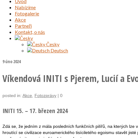
Úvod
Nabízíme
Fotogalerie
Akce
Partneři
Kontakt, o nás
Česky
Deutsch
9
úno 2024
Víkendová INITI s Pjerem, Lucií a Ev
posted in:
Akce
,
Fotozprávy
|
0
INITI 15. – 17. březen 2024
Zdá se, že jedním z mála posledních funkčních pilířů, na kterých lze
hroutící se civilizace euroamerického tisíciletého egoismu stavět jisté 