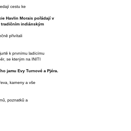
ledají cestu ke
cie Havlin Morais pořádají v
 tradičním indiánským
ně přivítali
urtě k prvnímu ladícímu
r, se kterým na INITI
ho jamu Evy Turnové a Pjéra.
dřeva, kameny a vše
mů, poznatků a