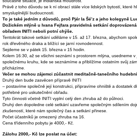
současné situace, je indiánská moudrost.
Právě z toho důvodu se k ní obrací stále více lidských bytostí, které h
smysluplnější budoucnosti.
To je také jedním z důvodů, proč Pjér la Šé’z a jeho kolegyně Lu
Dožickém mlýně u Ivana Fejfara pravidelná setkání doprovázená
obřadem INITI neboli potní chýše.
Tentokrát takové setkání uděláme v 15. až 17. března, abychom společ
rok dřevěného draka a blížící se jarní rovnodennost.
Sejdeme se v pátek 15. března v 15 hodin.
Kolem 16:30, až se všichni seznámí s prostorem mlýna, usedneme v j
společnému kruhu, kde se seznámíme a přiblížíme ostatním svůj zámě
přicházíme.
Večer se mohou zájemci zúčastnit meditačně-tanečního hudební
Druhý den bude zasvěcen přípravě INITI
– postavíme společně její konstrukci, připravíme ohniště a dostatek 
potřebné pro uskutečnění obřadu.
Tyto činnosti včetně INITI vyplní celý den zhruba až do půlnoci.
Druhý den dopoledne celé setkání uzavřeme společným sdílením doj
zkušeností, které nám společný čas a setkání přinese.
Počet účastníků je omezený zhruba na 16.
Cena třídenního pobytu je 4000,- Kč.
Zálohu 2000,- Kč lze poslat na účet: