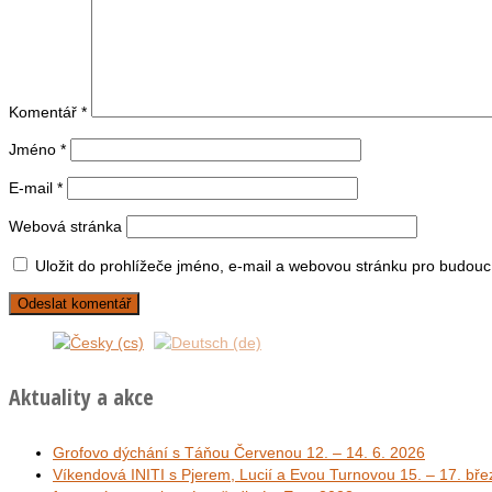
Komentář
*
Jméno
*
E-mail
*
Webová stránka
Uložit do prohlížeče jméno, e-mail a webovou stránku pro budouc
Aktuality a akce
Grofovo dýchání s Táňou Červenou 12. – 14. 6. 2026
Víkendová INITI s Pjerem, Lucií a Evou Turnovou 15. – 17. bř