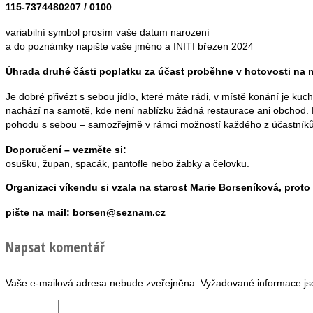
115-7374480207 / 0100
variabilní symbol prosím vaše datum narození
a do poznámky napište vaše jméno a INITI březen 2024
Úhrada druhé části poplatku za účast proběhne v hotovosti na m
Je dobré přivézt s sebou jídlo, které máte rádi, v místě konání je kuc
nachází na samotě, kde není nablízku žádná restaurace ani obchod
pohodu s sebou – samozřejmě v rámci možností každého z účastníků
Doporučení – vezměte si:
osušku, župan, spacák, pantofle nebo žabky a čelovku.
Organizaci víkendu si vzala na starost Marie Borseníková, proto 
pište na mail: borsen@seznam.cz
Napsat komentář
Vaše e-mailová adresa nebude zveřejněna.
Vyžadované informace j