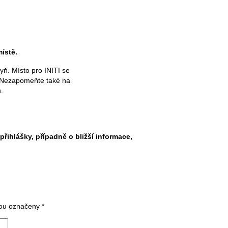
ístě.
hyň. Místo pro INITI se
. Nezapomeňte také na
.
přihlášky, případně o bližší informace,
sou označeny
*