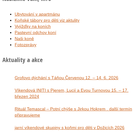
Ubytování v apartmánu
Koňské tábory pro děti viz aktulity
Vyjížďky na koních
Pastevní odchov koní
Naši koně
Fotozprávy
Aktuality a akce
Grofovo dýchání s Táňou Červenou 12. – 14. 6. 2026
Víkendová INITI s Pjerem, Lucií a Evou Turnovou 15. – 17.
březen 2024
Rituál Temascal – Potní chýše s Jirkou Hokrem . další termín
připravujeme
jarní víkendové skupiny s koňmi pro děti v Dožicích 2026