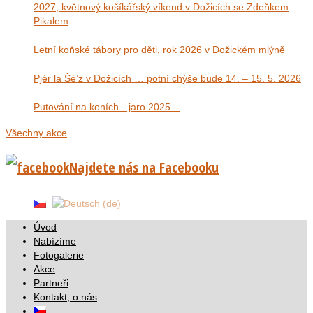
2027, květnový košíkářský víkend v Dožicích se Zdeňkem
Pikalem
Letní koňské tábory pro děti, rok 2026 v Dožickém mlýně
Pjér la Šé’z v Dožicích … potní chýše bude 14. – 15. 5. 2026
Putování na koních…jaro 2025…
Všechny akce
Najdete nás na Facebooku
Úvod
Nabízíme
Fotogalerie
Akce
Partneři
Kontakt, o nás