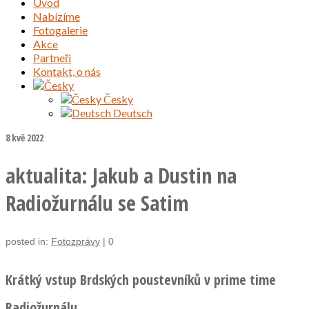
Úvod
Nabízíme
Fotogalerie
Akce
Partneři
Kontakt, o nás
Česky
Deutsch
8
kvě 2022
aktualita: Jakub a Dustin na
Radiožurnálu se Satim
posted in:
Fotozprávy
|
0
Krátký vstup Brdských poustevníků v prime time
Radiožurnálu.