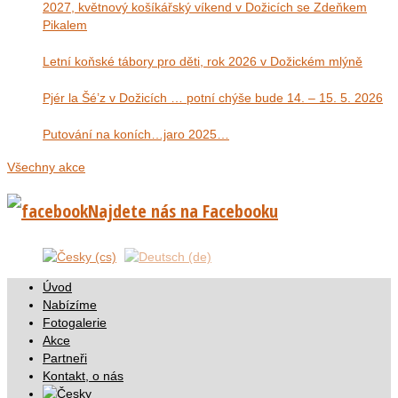
2027, květnový košíkářský víkend v Dožicích se Zdeňkem
Pikalem
Letní koňské tábory pro děti, rok 2026 v Dožickém mlýně
Pjér la Šé’z v Dožicích … potní chýše bude 14. – 15. 5. 2026
Putování na koních…jaro 2025…
Všechny akce
Najdete nás na Facebooku
Úvod
Nabízíme
Fotogalerie
Akce
Partneři
Kontakt, o nás