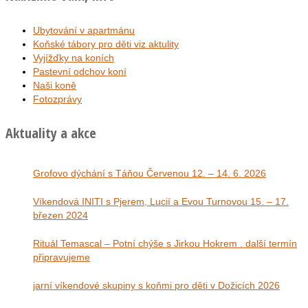
Ubytování v apartmánu
Koňské tábory pro děti viz aktulity
Vyjížďky na koních
Pastevní odchov koní
Naši koně
Fotozprávy
Aktuality a akce
Grofovo dýchání s Táňou Červenou 12. – 14. 6. 2026
Víkendová INITI s Pjerem, Lucií a Evou Turnovou 15. – 17.
březen 2024
Rituál Temascal – Potní chýše s Jirkou Hokrem . další termín
připravujeme
jarní víkendové skupiny s koňmi pro děti v Dožicích 2026