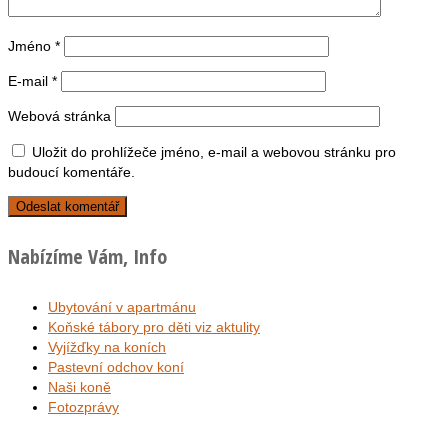
Jméno
*
E-mail
*
Webová stránka
Uložit do prohlížeče jméno, e-mail a webovou stránku pro
budoucí komentáře.
Nabízíme Vám, Info
Ubytování v apartmánu
Koňské tábory pro děti viz aktulity
Vyjížďky na koních
Pastevní odchov koní
Naši koně
Fotozprávy