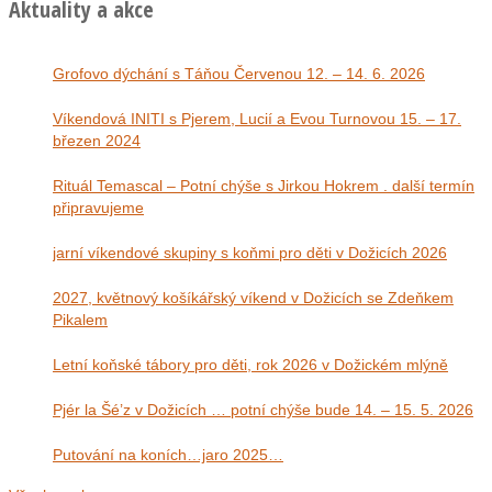
Aktuality a akce
Grofovo dýchání s Táňou Červenou 12. – 14. 6. 2026
Víkendová INITI s Pjerem, Lucií a Evou Turnovou 15. – 17.
březen 2024
Rituál Temascal – Potní chýše s Jirkou Hokrem . další termín
připravujeme
jarní víkendové skupiny s koňmi pro děti v Dožicích 2026
2027, květnový košíkářský víkend v Dožicích se Zdeňkem
Pikalem
Letní koňské tábory pro děti, rok 2026 v Dožickém mlýně
Pjér la Šé’z v Dožicích … potní chýše bude 14. – 15. 5. 2026
Putování na koních…jaro 2025…