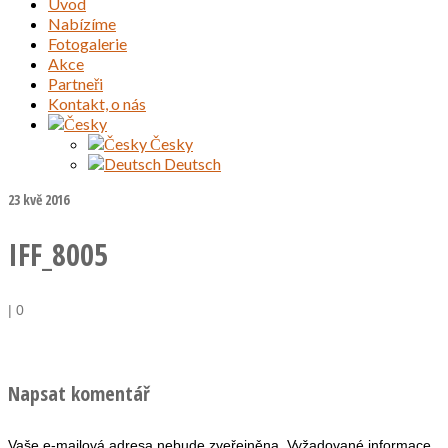
Úvod
Nabízíme
Fotogalerie
Akce
Partneři
Kontakt, o nás
Česky
Deutsch
23
kvě 2016
IFF_8005
|
0
Napsat komentář
Vaše e-mailová adresa nebude zveřejněna.
Vyžadované informace