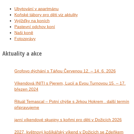
Ubytování v apartmánu
Koňské tábory pro děti viz aktulity
Vyjížďky na koních
Pastevní odchov koní
Naši koně
Fotozprávy
Aktuality a akce
Grofovo dýchání s Táňou Červenou 12. – 14. 6. 2026
Víkendová INITI s Pjerem, Lucií a Evou Turnovou 15. – 17.
březen 2024
Rituál Temascal – Potní chýše s Jirkou Hokrem . další termín
připravujeme
jarní víkendové skupiny s koňmi pro děti v Dožicích 2026
2027, květnový košíkářský víkend v Dožicích se Zdeňkem