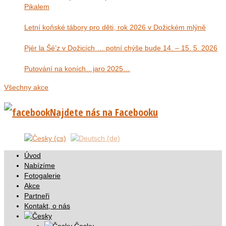
Pikalem
Letní koňské tábory pro děti, rok 2026 v Dožickém mlýně
Pjér la Šé’z v Dožicích … potní chýše bude 14. – 15. 5. 2026
Putování na koních…jaro 2025…
Všechny akce
Najdete nás na Facebooku
Úvod
Nabízíme
Fotogalerie
Akce
Partneři
Kontakt, o nás