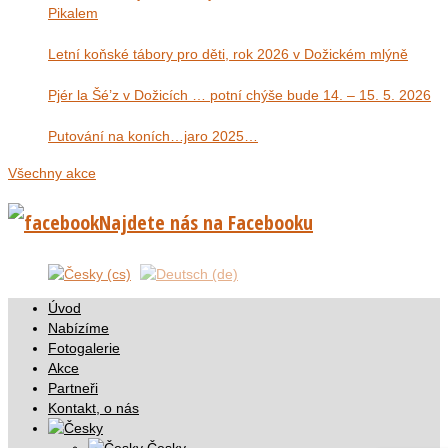
Pikalem
Letní koňské tábory pro děti, rok 2026 v Dožickém mlýně
Pjér la Šé’z v Dožicích … potní chýše bude 14. – 15. 5. 2026
Putování na koních…jaro 2025…
Všechny akce
Najdete nás na Facebooku
Úvod
Nabízíme
Fotogalerie
Akce
Partneři
Kontakt, o nás