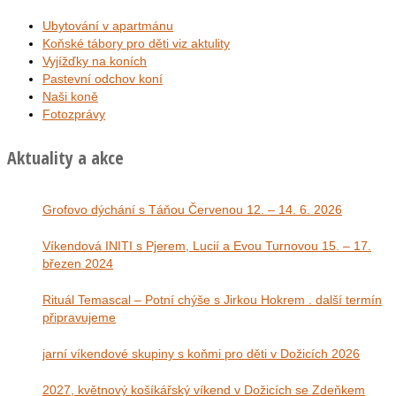
Ubytování v apartmánu
Koňské tábory pro děti viz aktulity
Vyjížďky na koních
Pastevní odchov koní
Naši koně
Fotozprávy
Aktuality a akce
Grofovo dýchání s Táňou Červenou 12. – 14. 6. 2026
Víkendová INITI s Pjerem, Lucií a Evou Turnovou 15. – 17.
březen 2024
Rituál Temascal – Potní chýše s Jirkou Hokrem . další termín
připravujeme
jarní víkendové skupiny s koňmi pro děti v Dožicích 2026
2027, květnový košíkářský víkend v Dožicích se Zdeňkem