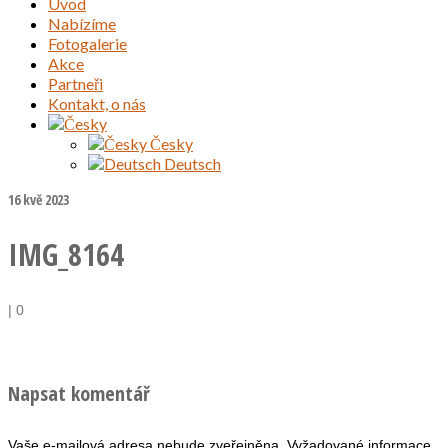
Úvod
Nabízíme
Fotogalerie
Akce
Partneři
Kontakt, o nás
Česky
Deutsch
16
kvě 2023
IMG_8164
|
0
Napsat komentář
Vaše e-mailová adresa nebude zveřejněna.
Vyžadované informace