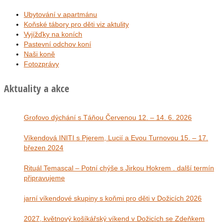
Ubytování v apartmánu
Koňské tábory pro děti viz aktulity
Vyjížďky na koních
Pastevní odchov koní
Naši koně
Fotozprávy
Aktuality a akce
Grofovo dýchání s Táňou Červenou 12. – 14. 6. 2026
Víkendová INITI s Pjerem, Lucií a Evou Turnovou 15. – 17.
březen 2024
Rituál Temascal – Potní chýše s Jirkou Hokrem . další termín
připravujeme
jarní víkendové skupiny s koňmi pro děti v Dožicích 2026
2027, květnový košíkářský víkend v Dožicích se Zdeňkem