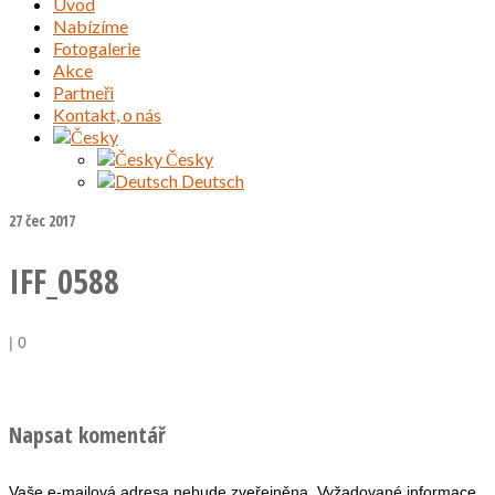
Úvod
Nabízíme
Fotogalerie
Akce
Partneři
Kontakt, o nás
Česky
Deutsch
27
čec 2017
IFF_0588
|
0
Napsat komentář
Vaše e-mailová adresa nebude zveřejněna.
Vyžadované informace