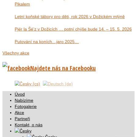
Pikalem
Letní koňské tábory pro děti, rok 2026 v Dožickém mlýně
Pjér la Šé’z v Dožicích … potní chýše bude 14. – 15. 5. 2026
Putování na koních…jaro 2025…
Všechny akce
Najdete nás na Facebooku
Úvod
Nabízíme
Fotogalerie
Akce
Partneři
Kontakt, o nás