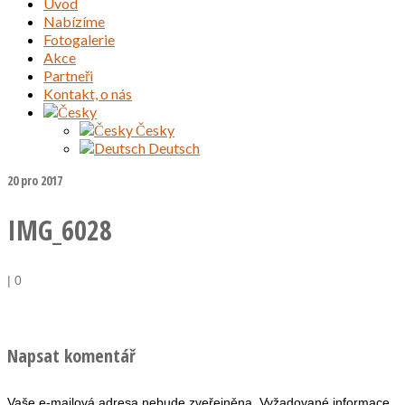
Úvod
Nabízíme
Fotogalerie
Akce
Partneři
Kontakt, o nás
Česky
Deutsch
20
pro 2017
IMG_6028
|
0
Napsat komentář
Vaše e-mailová adresa nebude zveřejněna.
Vyžadované informace