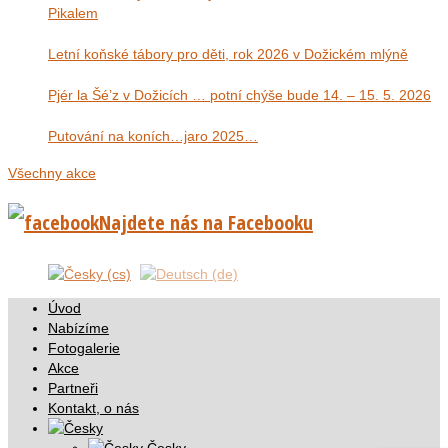
Pikalem
Letní koňské tábory pro děti, rok 2026 v Dožickém mlýně
Pjér la Šé’z v Dožicích … potní chýše bude 14. – 15. 5. 2026
Putování na koních…jaro 2025…
Všechny akce
Najdete nás na Facebooku
Úvod
Nabízíme
Fotogalerie
Akce
Partneři
Kontakt, o nás