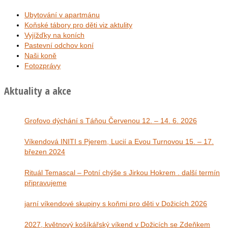
Ubytování v apartmánu
Koňské tábory pro děti viz aktulity
Vyjížďky na koních
Pastevní odchov koní
Naši koně
Fotozprávy
Aktuality a akce
Grofovo dýchání s Táňou Červenou 12. – 14. 6. 2026
Víkendová INITI s Pjerem, Lucií a Evou Turnovou 15. – 17.
březen 2024
Rituál Temascal – Potní chýše s Jirkou Hokrem . další termín
připravujeme
jarní víkendové skupiny s koňmi pro děti v Dožicích 2026
2027, květnový košíkářský víkend v Dožicích se Zdeňkem