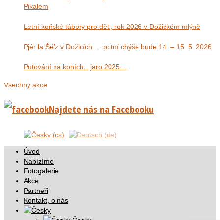
Pikalem
Letní koňské tábory pro děti, rok 2026 v Dožickém mlýně
Pjér la Šé’z v Dožicích … potní chýše bude 14. – 15. 5. 2026
Putování na koních…jaro 2025…
Všechny akce
Najdete nás na Facebooku
Úvod
Nabízíme
Fotogalerie
Akce
Partneři
Kontakt, o nás