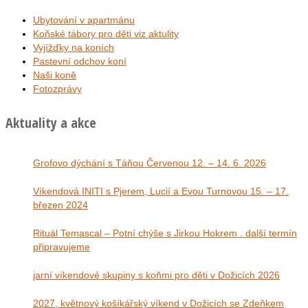
Ubytování v apartmánu
Koňské tábory pro děti viz aktulity
Vyjížďky na koních
Pastevní odchov koní
Naši koně
Fotozprávy
Aktuality a akce
Grofovo dýchání s Táňou Červenou 12. – 14. 6. 2026
Víkendová INITI s Pjerem, Lucií a Evou Turnovou 15. – 17.
březen 2024
Rituál Temascal – Potní chýše s Jirkou Hokrem . další termín
připravujeme
jarní víkendové skupiny s koňmi pro děti v Dožicích 2026
2027, květnový košíkářský víkend v Dožicích se Zdeňkem