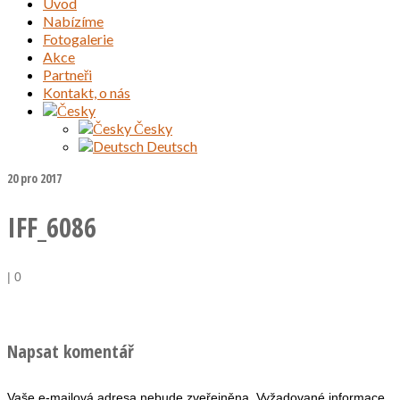
Úvod
Nabízíme
Fotogalerie
Akce
Partneři
Kontakt, o nás
Česky
Deutsch
20
pro 2017
IFF_6086
|
0
Napsat komentář
Vaše e-mailová adresa nebude zveřejněna.
Vyžadované informace