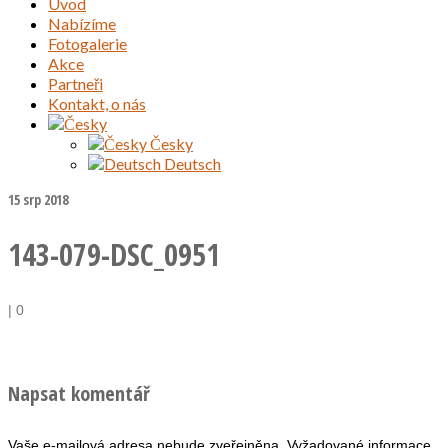
Úvod
Nabízíme
Fotogalerie
Akce
Partneři
Kontakt, o nás
Česky
Deutsch
15
srp 2018
143-079-DSC_0951
|
0
Napsat komentář
Vaše e-mailová adresa nebude zveřejněna.
Vyžadované informace