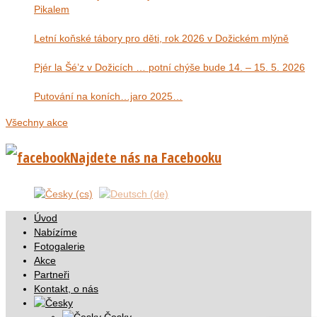
Pikalem
Letní koňské tábory pro děti, rok 2026 v Dožickém mlýně
Pjér la Šé’z v Dožicích … potní chýše bude 14. – 15. 5. 2026
Putování na koních…jaro 2025…
Všechny akce
Najdete nás na Facebooku
Úvod
Nabízíme
Fotogalerie
Akce
Partneři
Kontakt, o nás