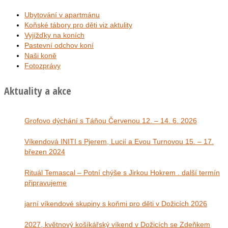
Ubytování v apartmánu
Koňské tábory pro děti viz aktulity
Vyjížďky na koních
Pastevní odchov koní
Naši koně
Fotozprávy
Aktuality a akce
Grofovo dýchání s Táňou Červenou 12. – 14. 6. 2026
Víkendová INITI s Pjerem, Lucií a Evou Turnovou 15. – 17.
březen 2024
Rituál Temascal – Potní chýše s Jirkou Hokrem . další termín
připravujeme
jarní víkendové skupiny s koňmi pro děti v Dožicích 2026
2027, květnový košíkářský víkend v Dožicích se Zdeňkem