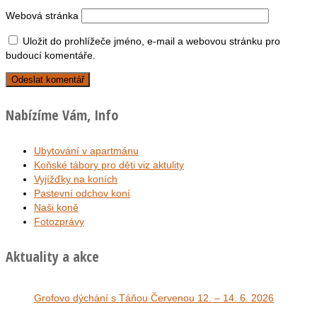
Webová stránka
Uložit do prohlížeče jméno, e-mail a webovou stránku pro
budoucí komentáře.
Nabízíme Vám, Info
Ubytování v apartmánu
Koňské tábory pro děti viz aktulity
Vyjížďky na koních
Pastevní odchov koní
Naši koně
Fotozprávy
Aktuality a akce
Grofovo dýchání s Táňou Červenou 12. – 14. 6. 2026