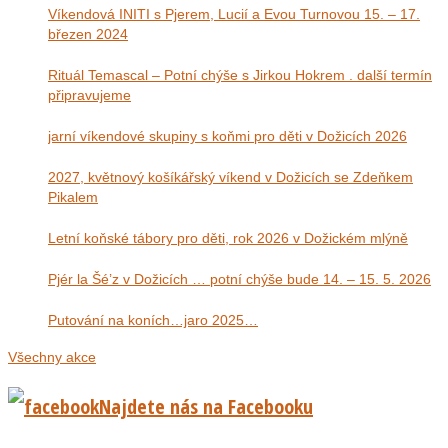
Víkendová INITI s Pjerem, Lucií a Evou Turnovou 15. – 17.
březen 2024
Rituál Temascal – Potní chýše s Jirkou Hokrem . další termín
připravujeme
jarní víkendové skupiny s koňmi pro děti v Dožicích 2026
2027, květnový košíkářský víkend v Dožicích se Zdeňkem
Pikalem
Letní koňské tábory pro děti, rok 2026 v Dožickém mlýně
Pjér la Šé’z v Dožicích … potní chýše bude 14. – 15. 5. 2026
Putování na koních…jaro 2025…
Všechny akce
Najdete nás na Facebooku