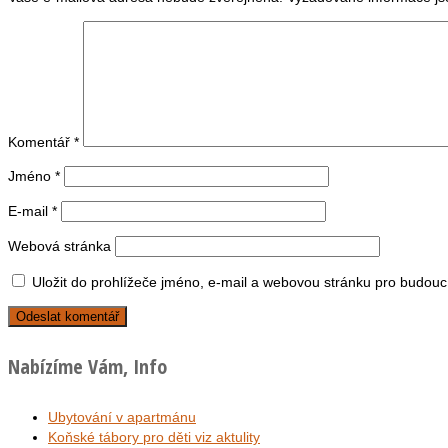
Komentář
*
Jméno
*
E-mail
*
Webová stránka
Uložit do prohlížeče jméno, e-mail a webovou stránku pro budouc
Nabízíme Vám, Info
Ubytování v apartmánu
Koňské tábory pro děti viz aktulity