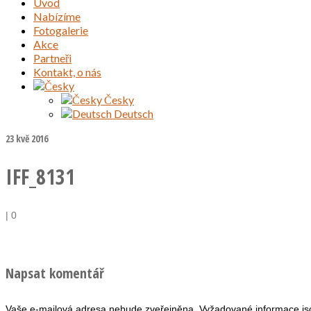
Úvod
Nabízíme
Fotogalerie
Akce
Partneři
Kontakt, o nás
Česky
Deutsch
23
kvě 2016
IFF_8131
|
0
Napsat komentář
Vaše e-mailová adresa nebude zveřejněna.
Vyžadované informace j