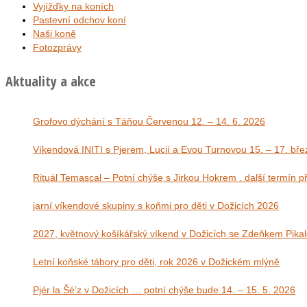
Vyjížďky na koních
Pastevní odchov koní
Naši koně
Fotozprávy
Aktuality a akce
Grofovo dýchání s Táňou Červenou 12. – 14. 6. 2026
Víkendová INITI s Pjerem, Lucií a Evou Tu
Rituál Temascal – Potní chýše s Jirkou Hokrem . další termín 
jarní víkendové skupiny s koňmi pro děti v Dožicích 2026
2027, květnový košíkářský víkend v Dožicích se Zdeňkem Pika
Letní koňské tábory pro děti, rok 2026 v Dožickém mlýně
Pjér la Šé’z v Dožicích … potní chýše bude 14. – 15. 5. 2026