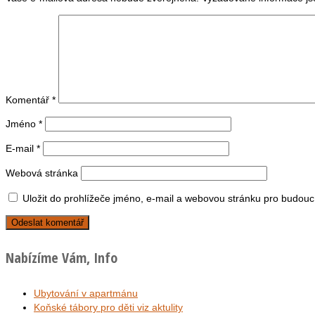
Komentář
*
Jméno
*
E-mail
*
Webová stránka
Uložit do prohlížeče jméno, e-mail a webovou stránku pro budouc
Nabízíme Vám, Info
Ubytování v apartmánu
Koňské tábory pro děti viz aktulity