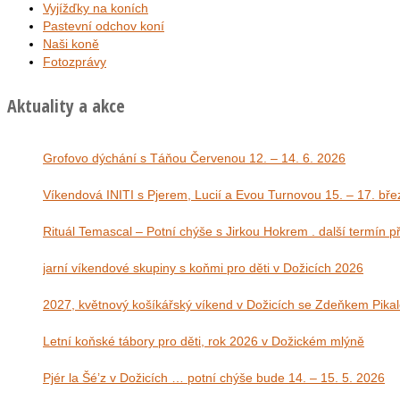
Vyjížďky na koních
Pastevní odchov koní
Naši koně
Fotozprávy
Aktuality a akce
Grofovo dýchání s Táňou Červenou 12. – 14. 6. 2026
Víkendová INITI s Pjerem, Lucií a Evou Tu
Rituál Temascal – Potní chýše s Jirkou Hokrem . další termín 
jarní víkendové skupiny s koňmi pro děti v Dožicích 2026
2027, květnový košíkářský víkend v Dožicích se Zdeňkem Pika
Letní koňské tábory pro děti, rok 2026 v Dožickém mlýně
Pjér la Šé’z v Dožicích … potní chýše bude 14. – 15. 5. 2026