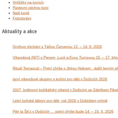
Vyjížďky na koních
Pastevní odchov koní
Naši koně
Fotozprávy
Aktuality a akce
Grofovo dýchání s Táňou Červenou 12. – 14. 6. 2026
Víkendová INITI s Pjerem, Lucií a Evou Tu
Rituál Temascal – Potní chýše s Jirkou Hokrem . další termín 
jarní víkendové skupiny s koňmi pro děti v Dožicích 2026
2027, květnový košíkářský víkend v Dožicích se Zdeňkem Pika
Letní koňské tábory pro děti, rok 2026 v Dožickém mlýně
Pjér la Šé’z v Dožicích … potní chýše bude 14. – 15. 5. 2026