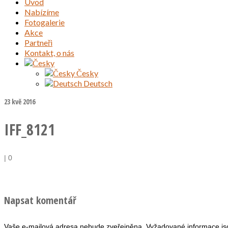
Úvod
Nabízíme
Fotogalerie
Akce
Partneři
Kontakt, o nás
Česky
Deutsch
23
kvě 2016
IFF_8121
|
0
Napsat komentář
Vaše e-mailová adresa nebude zveřejněna.
Vyžadované informace j