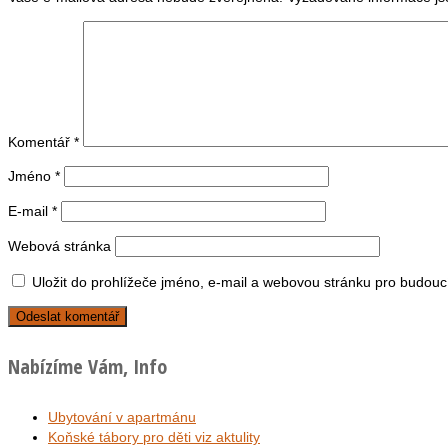
Komentář
*
Jméno
*
E-mail
*
Webová stránka
Uložit do prohlížeče jméno, e-mail a webovou stránku pro budouc
Nabízíme Vám, Info
Ubytování v apartmánu
Koňské tábory pro děti viz aktulity