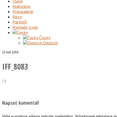
Úvod
Nabízíme
Fotogalerie
Akce
Partneři
Kontakt, o nás
Česky
Deutsch
23
kvě 2016
IFF_8083
|
0
Napsat komentář
Vaše e-mailová adresa nebude zveřejněna.
Vyžadované informace j