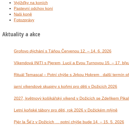
Vyjížďky na koních
Pastevní odchov koní
Naši koně
Fotozprávy
Aktuality a akce
Grofovo dýchání s Táňou Červenou 12. – 14. 6. 2026
Víkendová INITI s Pjerem, Lucií a Evou Tu
Rituál Temascal – Potní chýše s Jirkou Hokrem . další termín 
jarní víkendové skupiny s koňmi pro děti v Dožicích 2026
2027, květnový košíkářský víkend v Dožicích se Zdeňkem Pika
Letní koňské tábory pro děti, rok 2026 v Dožickém mlýně
Pjér la Šé’z v Dožicích … potní chýše bude 14. – 15. 5. 2026