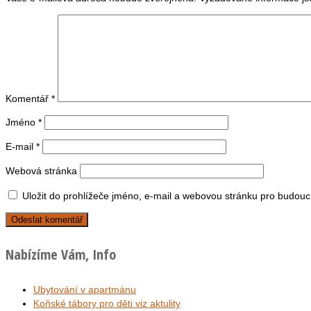
Komentář
*
Jméno
*
E-mail
*
Webová stránka
Uložit do prohlížeče jméno, e-mail a webovou stránku pro budouc
Nabízíme Vám, Info
Ubytování v apartmánu
Koňské tábory pro děti viz aktulity