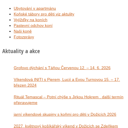
Ubytování v apartmánu
Koňské tábory pro děti viz aktulity
Vyjížďky na koních
Pastevní odchov koní
Naši koně
Fotozprávy
Aktuality a akce
Grofovo dýchání s Táňou Červenou 12. – 14. 6. 2026
Víkendová INITI s Pjerem, Lucií a Evou Turnovou 15. – 17.
březen 2024
Rituál Temascal – Potní chýše s Jirkou Hokrem . další termín
připravujeme
jarní víkendové skupiny s koňmi pro děti v Dožicích 2026
2027, květnový košíkářský víkend v Dožicích se Zdeňkem