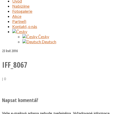
Úvod
Nabízíme
Fotogalerie
Akce
Partneři
Kontakt, o nás
Česky
Deutsch
23
kvě 2016
IFF_8067
|
0
Napsat komentář
Vaše e-mailová adresa nebude zveřejněna.
Vyžadované informace