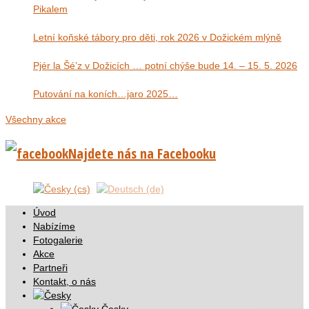
Pikalem
Letní koňské tábory pro děti, rok 2026 v Dožickém mlýně
Pjér la Šé’z v Dožicích … potní chýše bude 14. – 15. 5. 2026
Putování na koních…jaro 2025…
Všechny akce
Najdete nás na Facebooku
Úvod
Nabízíme
Fotogalerie
Akce
Partneři
Kontakt, o nás