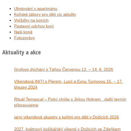
Ubytování v apartmánu
Koňské tábory pro děti viz aktulity
Vyjížďky na koních
Pastevní odchov koní
Naši koně
Fotozprávy
Aktuality a akce
Grofovo dýchání s Táňou Červenou 12. – 14. 6. 2026
Víkendová INITI s Pjerem, Lucií a Evou Turnovou 15. – 17.
březen 2024
Rituál Temascal – Potní chýše s Jirkou Hokrem . další termín
připravujeme
jarní víkendové skupiny s koňmi pro děti v Dožicích 2026
2027, květnový košíkářský víkend v Dožicích se Zdeňkem