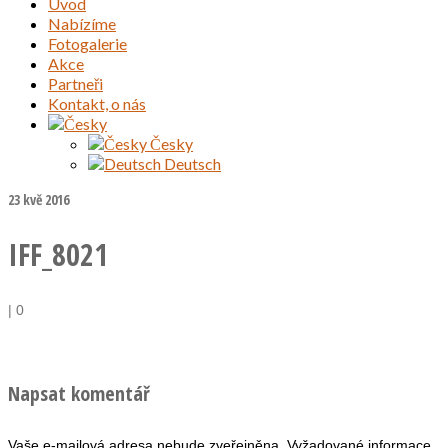
Úvod
Nabízíme
Fotogalerie
Akce
Partneři
Kontakt, o nás
Česky
Deutsch
23
kvě 2016
IFF_8021
|
0
Napsat komentář
Vaše e-mailová adresa nebude zveřejněna.
Vyžadované informace