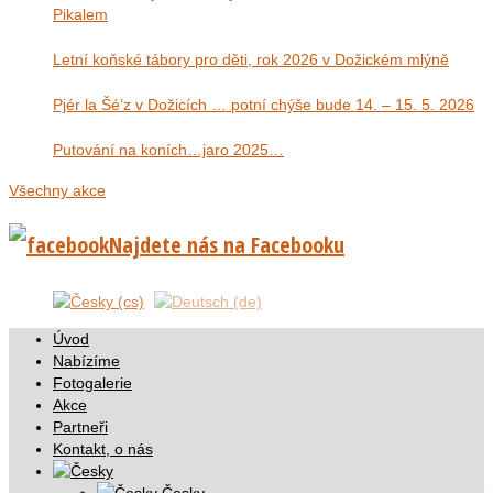
Pikalem
Letní koňské tábory pro děti, rok 2026 v Dožickém mlýně
Pjér la Šé’z v Dožicích … potní chýše bude 14. – 15. 5. 2026
Putování na koních…jaro 2025…
Všechny akce
Najdete nás na Facebooku
Úvod
Nabízíme
Fotogalerie
Akce
Partneři
Kontakt, o nás