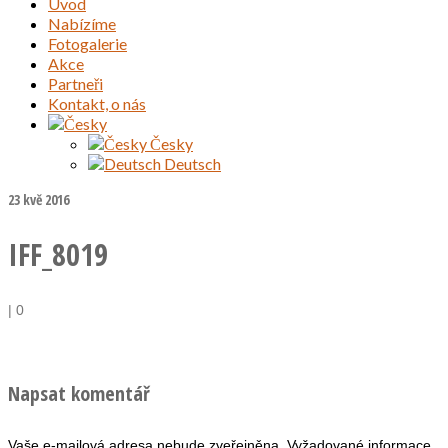
Úvod
Nabízíme
Fotogalerie
Akce
Partneři
Kontakt, o nás
Česky
Deutsch
23
kvě 2016
IFF_8019
|
0
Napsat komentář
Vaše e-mailová adresa nebude zveřejněna.
Vyžadované informace