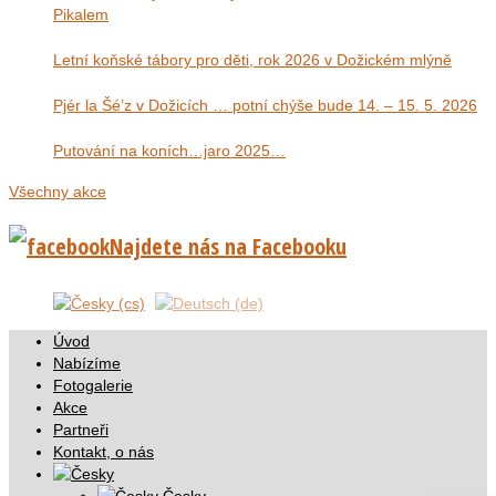
Pikalem
Letní koňské tábory pro děti, rok 2026 v Dožickém mlýně
Pjér la Šé’z v Dožicích … potní chýše bude 14. – 15. 5. 2026
Putování na koních…jaro 2025…
Všechny akce
Najdete nás na Facebooku
Úvod
Nabízíme
Fotogalerie
Akce
Partneři
Kontakt, o nás