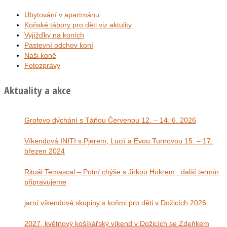
Ubytování v apartmánu
Koňské tábory pro děti viz aktulity
Vyjížďky na koních
Pastevní odchov koní
Naši koně
Fotozprávy
Aktuality a akce
Grofovo dýchání s Táňou Červenou 12. – 14. 6. 2026
Víkendová INITI s Pjerem, Lucií a Evou Turnovou 15. – 17.
březen 2024
Rituál Temascal – Potní chýše s Jirkou Hokrem . další termín
připravujeme
jarní víkendové skupiny s koňmi pro děti v Dožicích 2026
2027, květnový košíkářský víkend v Dožicích se Zdeňkem