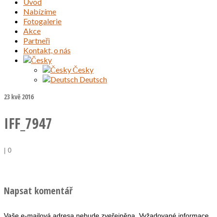
Úvod
Nabízíme
Fotogalerie
Akce
Partneři
Kontakt, o nás
Česky
Deutsch
23
kvě 2016
IFF_7947
|
0
Napsat komentář
Vaše e-mailová adresa nebude zveřejněna.
Vyžadované informace