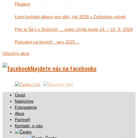
Pikalem
Letní koňské tábory pro děti, rok 2026 v Dožickém mlýně
Pjér la Šé’z v Dožicích … potní chýše bude 14. – 15. 5. 2026
Putování na koních…jaro 2025…
Všechny akce
Najdete nás na Facebooku
Úvod
Nabízíme
Fotogalerie
Akce
Partneři
Kontakt, o nás