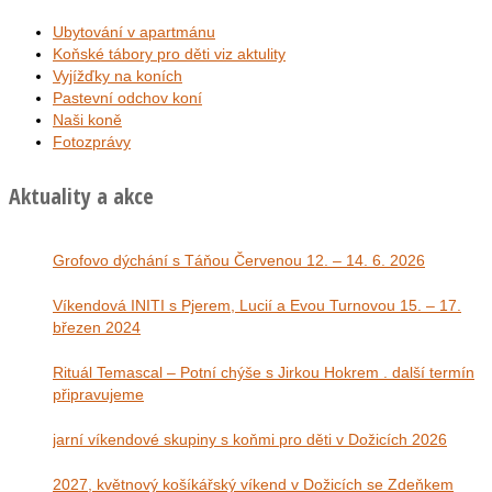
Ubytování v apartmánu
Koňské tábory pro děti viz aktulity
Vyjížďky na koních
Pastevní odchov koní
Naši koně
Fotozprávy
Aktuality a akce
Grofovo dýchání s Táňou Červenou 12. – 14. 6. 2026
Víkendová INITI s Pjerem, Lucií a Evou Turnovou 15. – 17.
březen 2024
Rituál Temascal – Potní chýše s Jirkou Hokrem . další termín
připravujeme
jarní víkendové skupiny s koňmi pro děti v Dožicích 2026
2027, květnový košíkářský víkend v Dožicích se Zdeňkem