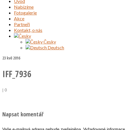
Úvod
Nabízíme
Fotogalerie
Akce
Partneři
Kontakt, o nás
Česky
Deutsch
23
kvě 2016
IFF_7936
|
0
Napsat komentář
Vaše e-mailová adresa nebude zveřejněna.
Vyžadované informace