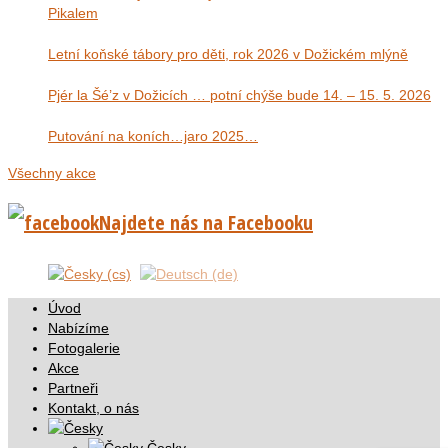
Pikalem
Letní koňské tábory pro děti, rok 2026 v Dožickém mlýně
Pjér la Šé’z v Dožicích … potní chýše bude 14. – 15. 5. 2026
Putování na koních…jaro 2025…
Všechny akce
Najdete nás na Facebooku
Úvod
Nabízíme
Fotogalerie
Akce
Partneři
Kontakt, o nás