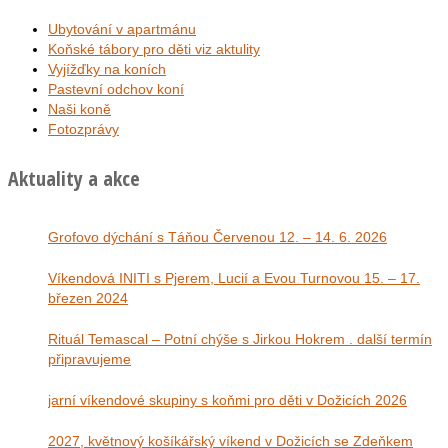
Ubytování v apartmánu
Koňské tábory pro děti viz aktulity
Vyjížďky na koních
Pastevní odchov koní
Naši koně
Fotozprávy
Aktuality a akce
Grofovo dýchání s Táňou Červenou 12. – 14. 6. 2026
Víkendová INITI s Pjerem, Lucií a Evou Turnovou 15. – 17.
březen 2024
Rituál Temascal – Potní chýše s Jirkou Hokrem . další termín
připravujeme
jarní víkendové skupiny s koňmi pro děti v Dožicích 2026
2027, květnový košíkářský víkend v Dožicích se Zdeňkem