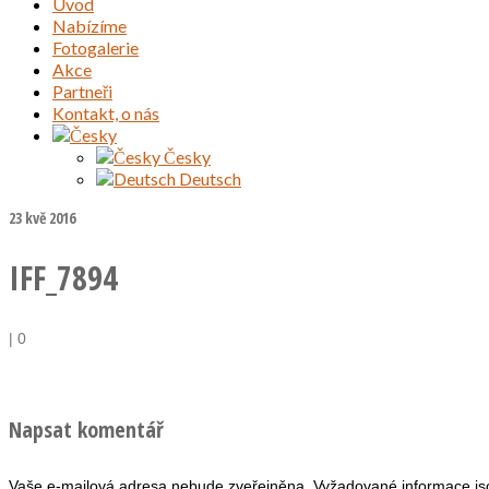
Úvod
Nabízíme
Fotogalerie
Akce
Partneři
Kontakt, o nás
Česky
Deutsch
23
kvě 2016
IFF_7894
|
0
Napsat komentář
Vaše e-mailová adresa nebude zveřejněna.
Vyžadované informace j