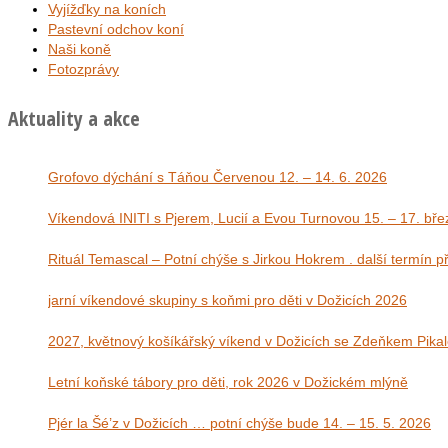
Vyjížďky na koních
Pastevní odchov koní
Naši koně
Fotozprávy
Aktuality a akce
Grofovo dýchání s Táňou Červenou 12. – 14. 6. 2026
Víkendová INITI s Pjerem, Lucií a Evou Tu
Rituál Temascal – Potní chýše s Jirkou Hokrem . další termín 
jarní víkendové skupiny s koňmi pro děti v Dožicích 2026
2027, květnový košíkářský víkend v Dožicích se Zdeňkem Pika
Letní koňské tábory pro děti, rok 2026 v Dožickém mlýně
Pjér la Šé’z v Dožicích … potní chýše bude 14. – 15. 5. 2026