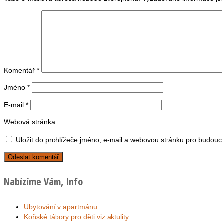
Komentář
*
Jméno
*
E-mail
*
Webová stránka
Uložit do prohlížeče jméno, e-mail a webovou stránku pro budouc
Nabízíme Vám, Info
Ubytování v apartmánu
Koňské tábory pro děti viz aktulity