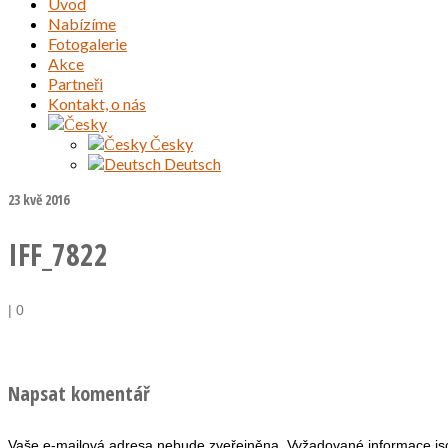
Úvod
Nabízíme
Fotogalerie
Akce
Partneři
Kontakt, o nás
Česky
Deutsch
23
kvě 2016
IFF_7822
|
0
Napsat komentář
Vaše e-mailová adresa nebude zveřejněna.
Vyžadované informace j