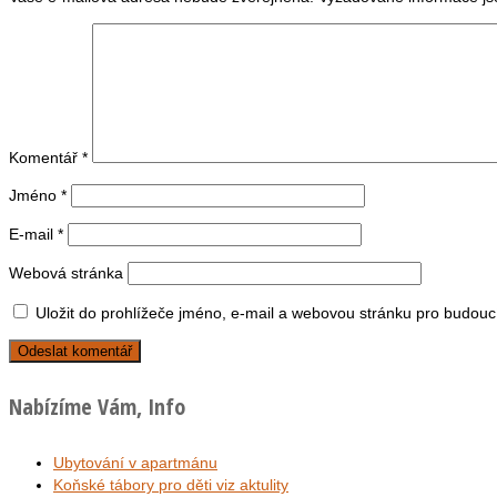
Komentář
*
Jméno
*
E-mail
*
Webová stránka
Uložit do prohlížeče jméno, e-mail a webovou stránku pro budouc
Nabízíme Vám, Info
Ubytování v apartmánu
Koňské tábory pro děti viz aktulity