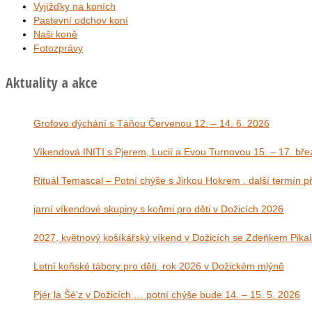
Vyjížďky na koních
Pastevní odchov koní
Naši koně
Fotozprávy
Aktuality a akce
Grofovo dýchání s Táňou Červenou 12. – 14. 6. 2026
Víkendová INITI s Pjerem, Lucií a Evou Tu
Rituál Temascal – Potní chýše s Jirkou Hokrem . další termín 
jarní víkendové skupiny s koňmi pro děti v Dožicích 2026
2027, květnový košíkářský víkend v Dožicích se Zdeňkem Pika
Letní koňské tábory pro děti, rok 2026 v Dožickém mlýně
Pjér la Šé’z v Dožicích … potní chýše bude 14. – 15. 5. 2026