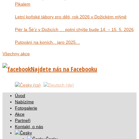
Pikalem
Letní koňské tábory pro děti, rok 2026 v Dožickém mlýně
Pjér la Šé’z v Dožicích … potní chýše bude 14. – 15. 5. 2026
Putování na koních…jaro 2025…
Všechny akce
Najdete nás na Facebooku
Úvod
Nabízíme
Fotogalerie
Akce
Partneři
Kontakt, o nás