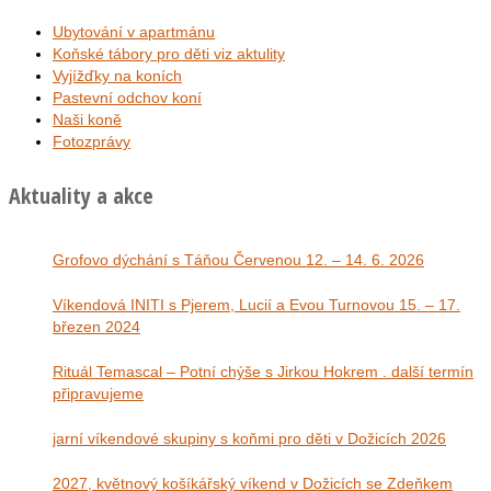
Ubytování v apartmánu
Koňské tábory pro děti viz aktulity
Vyjížďky na koních
Pastevní odchov koní
Naši koně
Fotozprávy
Aktuality a akce
Grofovo dýchání s Táňou Červenou 12. – 14. 6. 2026
Víkendová INITI s Pjerem, Lucií a Evou Turnovou 15. – 17.
březen 2024
Rituál Temascal – Potní chýše s Jirkou Hokrem . další termín
připravujeme
jarní víkendové skupiny s koňmi pro děti v Dožicích 2026
2027, květnový košíkářský víkend v Dožicích se Zdeňkem