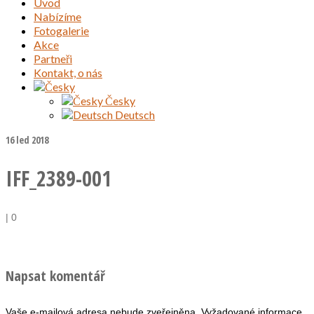
Úvod
Nabízíme
Fotogalerie
Akce
Partneři
Kontakt, o nás
Česky
Deutsch
16
led 2018
IFF_2389-001
|
0
Napsat komentář
Vaše e-mailová adresa nebude zveřejněna.
Vyžadované informace