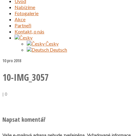
Úvod
Nabízíme
Fotogalerie
Akce
Partneři
Kontakt, o nás
Česky
Deutsch
10
pro 2018
10-IMG_3057
|
0
Napsat komentář
Vaše e-mailová adresa nebude zveřejněna.
Vyžadované informace