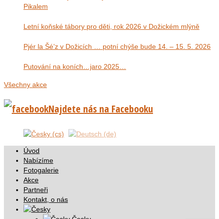
Pikalem
Letní koňské tábory pro děti, rok 2026 v Dožickém mlýně
Pjér la Šé’z v Dožicích … potní chýše bude 14. – 15. 5. 2026
Putování na koních…jaro 2025…
Všechny akce
Najdete nás na Facebooku
Úvod
Nabízíme
Fotogalerie
Akce
Partneři
Kontakt, o nás