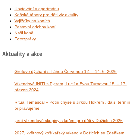
Ubytování v apartmánu
Koňské tábory pro děti viz aktulity
Vyjížďky na koních
Pastevní odchov koní
Naši koně
Fotozprávy
Aktuality a akce
Grofovo dýchání s Táňou Červenou 12. – 14. 6. 2026
Víkendová INITI s Pjerem, Lucií a Evou Turnovou 15. – 17.
březen 2024
Rituál Temascal – Potní chýše s Jirkou Hokrem . další termín
připravujeme
jarní víkendové skupiny s koňmi pro děti v Dožicích 2026
2027, květnový košíkářský víkend v Dožicích se Zdeňkem