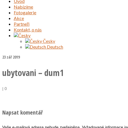
Úvod
Nabízíme
Fotogalerie
Akce
Partneři
Kontakt, o nás
Česky
Deutsch
23
zář 2019
ubytovani – dum1
|
0
Napsat komentář
Vaše e-mailová adresa nebude zveřejněna.
Vyžadované informace j