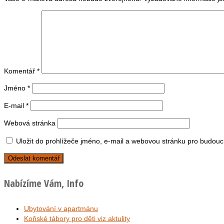
Komentář
*
Jméno
*
E-mail
*
Webová stránka
Uložit do prohlížeče jméno, e-mail a webovou stránku pro budouc
Nabízíme Vám, Info
Ubytování v apartmánu
Koňské tábory pro děti viz aktulity