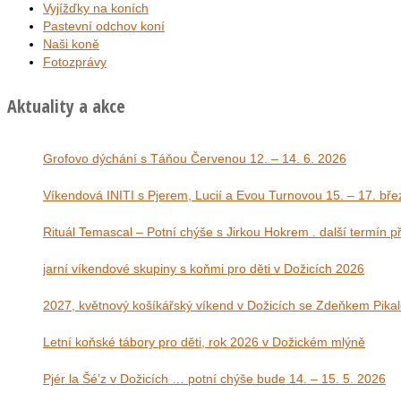
Vyjížďky na koních
Pastevní odchov koní
Naši koně
Fotozprávy
Aktuality a akce
Grofovo dýchání s Táňou Červenou 12. – 14. 6. 2026
Víkendová INITI s Pjerem, Lucií a Evou Tu
Rituál Temascal – Potní chýše s Jirkou Hokrem . další termín 
jarní víkendové skupiny s koňmi pro děti v Dožicích 2026
2027, květnový košíkářský víkend v Dožicích se Zdeňkem Pika
Letní koňské tábory pro děti, rok 2026 v Dožickém mlýně
Pjér la Šé’z v Dožicích … potní chýše bude 14. – 15. 5. 2026