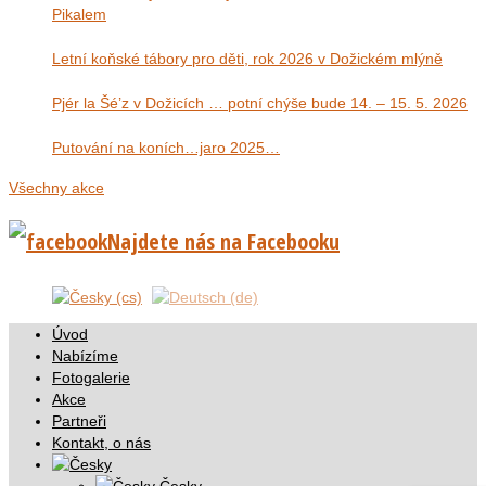
Pikalem
Letní koňské tábory pro děti, rok 2026 v Dožickém mlýně
Pjér la Šé’z v Dožicích … potní chýše bude 14. – 15. 5. 2026
Putování na koních…jaro 2025…
Všechny akce
Najdete nás na Facebooku
Úvod
Nabízíme
Fotogalerie
Akce
Partneři
Kontakt, o nás