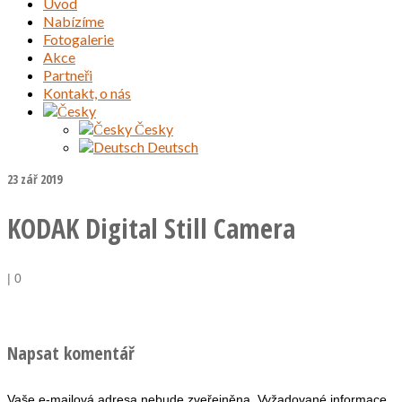
Úvod
Nabízíme
Fotogalerie
Akce
Partneři
Kontakt, o nás
Česky
Deutsch
23
zář 2019
KODAK Digital Still Camera
|
0
Napsat komentář
Vaše e-mailová adresa nebude zveřejněna.
Vyžadované informace