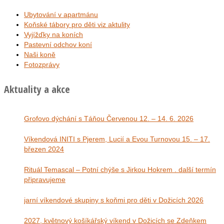
Ubytování v apartmánu
Koňské tábory pro děti viz aktulity
Vyjížďky na koních
Pastevní odchov koní
Naši koně
Fotozprávy
Aktuality a akce
Grofovo dýchání s Táňou Červenou 12. – 14. 6. 2026
Víkendová INITI s Pjerem, Lucií a Evou Turnovou 15. – 17.
březen 2024
Rituál Temascal – Potní chýše s Jirkou Hokrem . další termín
připravujeme
jarní víkendové skupiny s koňmi pro děti v Dožicích 2026
2027, květnový košíkářský víkend v Dožicích se Zdeňkem