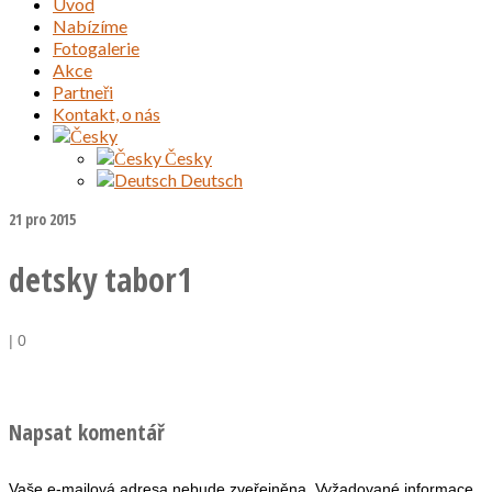
Úvod
Nabízíme
Fotogalerie
Akce
Partneři
Kontakt, o nás
Česky
Deutsch
21
pro 2015
detsky tabor1
|
0
Napsat komentář
Vaše e-mailová adresa nebude zveřejněna.
Vyžadované informace