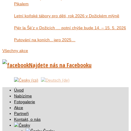
Pikalem
Letní koňské tábory pro děti, rok 2026 v Dožickém mlýně
Pjér la Šé’z v Dožicích … potní chýše bude 14. – 15. 5. 2026
Putování na koních…jaro 2025…
Všechny akce
Najdete nás na Facebooku
Úvod
Nabízíme
Fotogalerie
Akce
Partneři
Kontakt, o nás