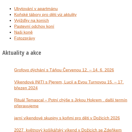
Ubytování v apartmánu
Koňské tábory pro děti viz aktulity
Vyjížďky na koních
Pastevní odchov koní
Naši koně
Fotozprávy
Aktuality a akce
Grofovo dýchání s Táňou Červenou 12. – 14. 6. 2026
Víkendová INITI s Pjerem, Lucií a Evou Turnovou 15. – 17.
březen 2024
Rituál Temascal – Potní chýše s Jirkou Hokrem . další termín
připravujeme
jarní víkendové skupiny s koňmi pro děti v Dožicích 2026
2027, květnový košíkářský víkend v Dožicích se Zdeňkem