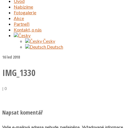
Úvod
Nabízíme
Fotogalerie
Akce
Partneři
Kontakt, o nás
Česky
Deutsch
16
led 2018
IMG_1330
|
0
Napsat komentář
Vaše e-mailová adresa nebude zveřejněna.
Vyžadované informace