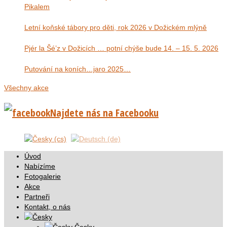
Pikalem
Letní koňské tábory pro děti, rok 2026 v Dožickém mlýně
Pjér la Šé’z v Dožicích … potní chýše bude 14. – 15. 5. 2026
Putování na koních…jaro 2025…
Všechny akce
Najdete nás na Facebooku
Úvod
Nabízíme
Fotogalerie
Akce
Partneři
Kontakt, o nás