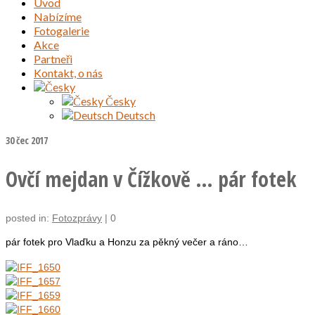
Úvod
Nabízíme
Fotogalerie
Akce
Partneři
Kontakt, o nás
Česky
Deutsch
30
čec 2017
Ovčí mejdan v Čížkově … pár fotek
posted in:
Fotozprávy
|
0
pár fotek pro Vlaďku a Honzu za pěkný večer a ráno…