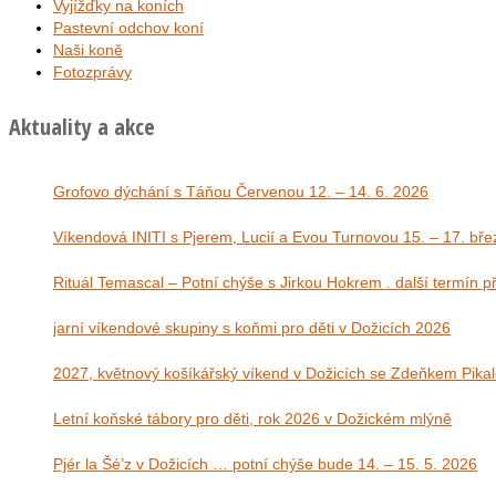
Vyjížďky na koních
Pastevní odchov koní
Naši koně
Fotozprávy
Aktuality a akce
Grofovo dýchání s Táňou Červenou 12. – 14. 6. 2026
Víkendová INITI s Pjerem, Lucií a Evou Tu
Rituál Temascal – Potní chýše s Jirkou Hokrem . další termín 
jarní víkendové skupiny s koňmi pro děti v Dožicích 2026
2027, květnový košíkářský víkend v Dožicích se Zdeňkem Pika
Letní koňské tábory pro děti, rok 2026 v Dožickém mlýně
Pjér la Šé’z v Dožicích … potní chýše bude 14. – 15. 5. 2026