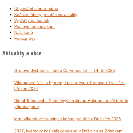
Ubytování v apartmánu
Koňské tábory pro děti viz aktulity
Vyjížďky na koních
Pastevní odchov koní
Naši koně
Fotozprávy
Aktuality a akce
Grofovo dýchání s Táňou Červenou 12. – 14. 6. 2026
Víkendová INITI s Pjerem, Lucií a Evou Turnovou 15. – 17.
březen 2024
Rituál Temascal – Potní chýše s Jirkou Hokrem . další termín
připravujeme
jarní víkendové skupiny s koňmi pro děti v Dožicích 2026
2027, květnový košíkářský víkend v Dožicích se Zdeňkem