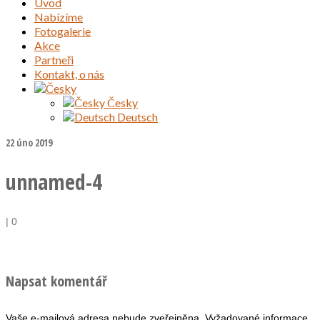
Úvod
Nabízíme
Fotogalerie
Akce
Partneři
Kontakt, o nás
Česky
Deutsch
22
úno 2019
unnamed-4
|
0
Napsat komentář
Vaše e-mailová adresa nebude zveřejněna.
Vyžadované informace