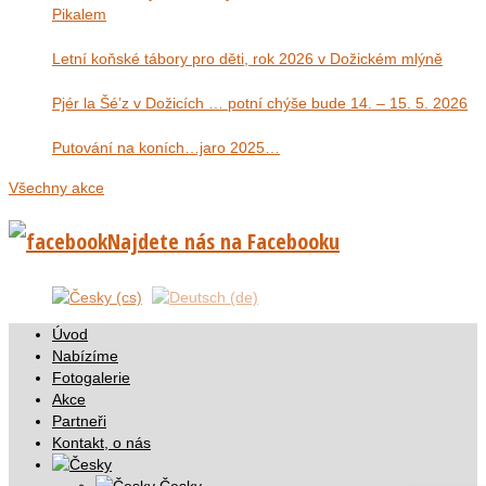
Pikalem
Letní koňské tábory pro děti, rok 2026 v Dožickém mlýně
Pjér la Šé’z v Dožicích … potní chýše bude 14. – 15. 5. 2026
Putování na koních…jaro 2025…
Všechny akce
Najdete nás na Facebooku
Úvod
Nabízíme
Fotogalerie
Akce
Partneři
Kontakt, o nás