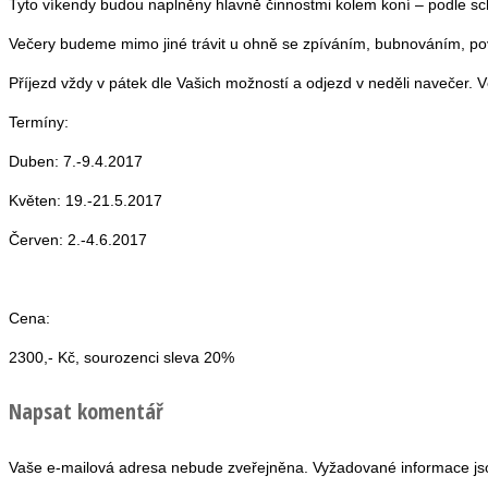
Tyto víkendy budou naplněny hlavně činnostmi kolem koní – podle sch
Večery budeme mimo jiné trávit u ohně se zpíváním, bubnováním, pov
Příjezd vždy v pátek dle Vašich možností a odjezd v neděli navečer
Termíny:
Duben: 7.-9.4.2017
Květen: 19.-21.5.2017
Červen: 2.-4.6.2017
Cena:
2300,- Kč, sourozenci sleva 20%
Napsat komentář
Vaše e-mailová adresa nebude zveřejněna.
Vyžadované informace j