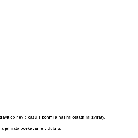
trávit co nevíc času s koňmi a našimi ostatními zvířaty.
ta a jehňata očekáváme v dubnu.