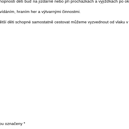
opností dětí buď na jízdárně nebo při procházkách a vyjížďkách po oko
ídáním, hraním her a výtvarnými činnostmi.
. Větší děti schopné samostatně cestovat můžeme vyzvednout od vlaku v
sou označeny
*