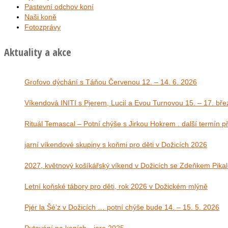
Pastevní odchov koní
Naši koně
Fotozprávy
Aktuality a akce
Grofovo dýchání s Táňou Červenou 12. – 14. 6. 2026
Víkendová INITI s Pjerem, Lucií a Evou Tu
Rituál Temascal – Potní chýše s Jirkou Hokrem . další termín 
jarní víkendové skupiny s koňmi pro děti v Dožicích 2026
2027, květnový košíkářský víkend v Dožicích se Zdeňkem Pika
Letní koňské tábory pro děti, rok 2026 v Dožickém mlýně
Pjér la Šé’z v Dožicích … potní chýše bude 14. – 15. 5. 2026
Putování na koních…jaro 2025…