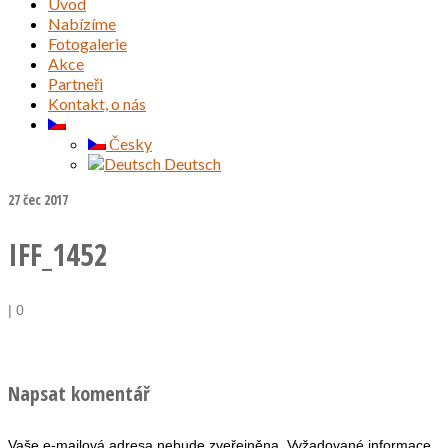
Úvod
Nabízíme
Fotogalerie
Akce
Partneři
Kontakt, o nás
Česky
Deutsch
27
čec 2017
IFF_1452
|
0
Napsat komentář
Vaše e-mailová adresa nebude zveřejněna.
Vyžadované informace