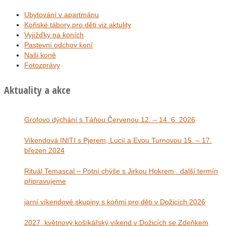
Ubytování v apartmánu
Koňské tábory pro děti viz aktulity
Vyjížďky na koních
Pastevní odchov koní
Naši koně
Fotozprávy
Aktuality a akce
Grofovo dýchání s Táňou Červenou 12. – 14. 6. 2026
Víkendová INITI s Pjerem, Lucií a Evou Turnovou 15. – 17.
březen 2024
Rituál Temascal – Potní chýše s Jirkou Hokrem . další termín
připravujeme
jarní víkendové skupiny s koňmi pro děti v Dožicích 2026
2027, květnový košíkářský víkend v Dožicích se Zdeňkem