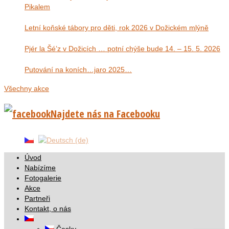
Pikalem
Letní koňské tábory pro děti, rok 2026 v Dožickém mlýně
Pjér la Šé’z v Dožicích … potní chýše bude 14. – 15. 5. 2026
Putování na koních…jaro 2025…
Všechny akce
Najdete nás na Facebooku
Úvod
Nabízíme
Fotogalerie
Akce
Partneři
Kontakt, o nás