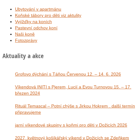
Ubytování v apartmánu
Koňské tábory pro děti viz aktulity
Vyjížďky na koních
Pastevní odchov koní
Naši koně
Fotozprávy
Aktuality a akce
Grofovo dýchání s Táňou Červenou 12. – 14. 6. 2026
Víkendová INITI s Pjerem, Lucií a Evou Turnovou 15. – 17.
březen 2024
Rituál Temascal – Potní chýše s Jirkou Hokrem . další termín
připravujeme
jarní víkendové skupiny s koňmi pro děti v Dožicích 2026
2027, květnový košíkářský víkend v Dožicích se Zdeňkem