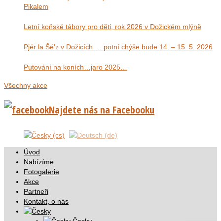
Pikalem
Letní koňské tábory pro děti, rok 2026 v Dožickém mlýně
Pjér la Šé’z v Dožicích … potní chýše bude 14. – 15. 5. 2026
Putování na koních…jaro 2025…
Všechny akce
Najdete nás na Facebooku
Úvod
Nabízíme
Fotogalerie
Akce
Partneři
Kontakt, o nás