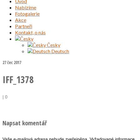
Úvod
Nabízíme
Fotogalerie
Akce
Partneři
Kontakt, o nás
Česky
Deutsch
27
čec 2017
IFF_1378
|
0
Napsat komentář
Vaše e-mailová adresa nebude zveřejněna.
Vyžadované informace