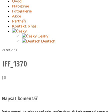
Úvod
Nabízíme
Fotogalerie
Akce
Partneři
Kontakt, o nás
Česky
Deutsch
27
čec 2017
IFF_1370
|
0
Napsat komentář
Vaše e-mailová adresa nebude zveřejněna.
Vyžadované informace