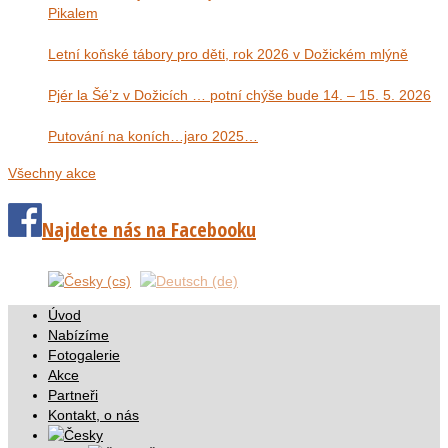
Pikalem
Letní koňské tábory pro děti, rok 2026 v Dožickém mlýně
Pjér la Šé’z v Dožicích … potní chýše bude 14. – 15. 5. 2026
Putování na koních…jaro 2025…
Všechny akce
Najdete nás na Facebooku
Úvod
Nabízíme
Fotogalerie
Akce
Partneři
Kontakt, o nás