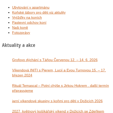
Ubytování v apartmánu
Koňské tábory pro děti viz aktulity
Vyjížďky na koních
Pastevní odchov koní
Naši koně
Fotozprávy
Aktuality a akce
Grofovo dýchání s Táňou Červenou 12. – 14. 6. 2026
Víkendová INITI s Pjerem, Lucií a Evou Turnovou 15. – 17.
březen 2024
Rituál Temascal – Potní chýše s Jirkou Hokrem . další termín
připravujeme
jarní víkendové skupiny s koňmi pro děti v Dožicích 2026
2027, květnový košíkářský víkend v Dožicích se Zdeňkem