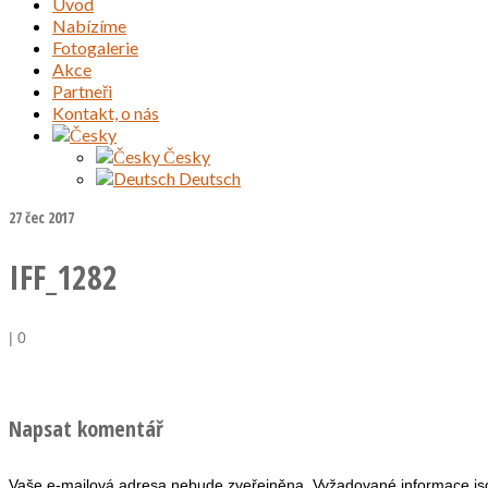
Úvod
Nabízíme
Fotogalerie
Akce
Partneři
Kontakt, o nás
Česky
Deutsch
27
čec 2017
IFF_1282
|
0
Napsat komentář
Vaše e-mailová adresa nebude zveřejněna.
Vyžadované informace j