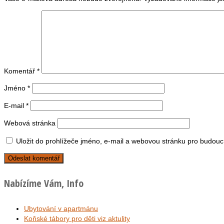
Komentář
*
Jméno
*
E-mail
*
Webová stránka
Uložit do prohlížeče jméno, e-mail a webovou stránku pro budouc
Nabízíme Vám, Info
Ubytování v apartmánu
Koňské tábory pro děti viz aktulity