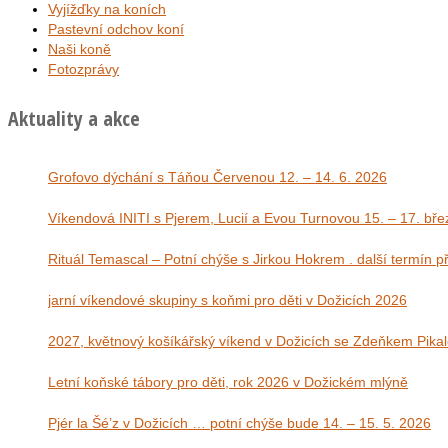
Vyjížďky na koních
Pastevní odchov koní
Naši koně
Fotozprávy
Aktuality a akce
Grofovo dýchání s Táňou Červenou 12. – 14. 6. 2026
Víkendová INITI s Pjerem, Lucií a Evou Tu
Rituál Temascal – Potní chýše s Jirkou Hokrem . další termín 
jarní víkendové skupiny s koňmi pro děti v Dožicích 2026
2027, květnový košíkářský víkend v Dožicích se Zdeňkem Pika
Letní koňské tábory pro děti, rok 2026 v Dožickém mlýně
Pjér la Šé’z v Dožicích … potní chýše bude 14. – 15. 5. 2026