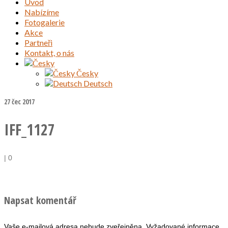
Úvod
Nabízíme
Fotogalerie
Akce
Partneři
Kontakt, o nás
Česky
Deutsch
27
čec 2017
IFF_1127
|
0
Napsat komentář
Vaše e-mailová adresa nebude zveřejněna.
Vyžadované informace