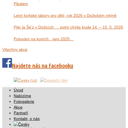
Pikalem
Letní koňské tábory pro děti, rok 2026 v Dožickém mlýně
Pjér la Šé’z v Dožicích … potní chýše bude 14. – 15. 5. 2026
Putování na koních…jaro 2025…
Všechny akce
Najdete nás na Facebooku
Úvod
Nabízíme
Fotogalerie
Akce
Partneři
Kontakt, o nás