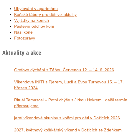
Ubytování v apartmánu
Koňské tábory pro děti viz aktulity
Vyjížďky na koních
Pastevní odchov koní
Naši koně
Fotozprávy
Aktuality a akce
Grofovo dýchání s Táňou Červenou 12. – 14. 6. 2026
Víkendová INITI s Pjerem, Lucií a Evou Turnovou 15. – 17.
březen 2024
Rituál Temascal – Potní chýše s Jirkou Hokrem . další termín
připravujeme
jarní víkendové skupiny s koňmi pro děti v Dožicích 2026
2027, květnový košíkářský víkend v Dožicích se Zdeňkem