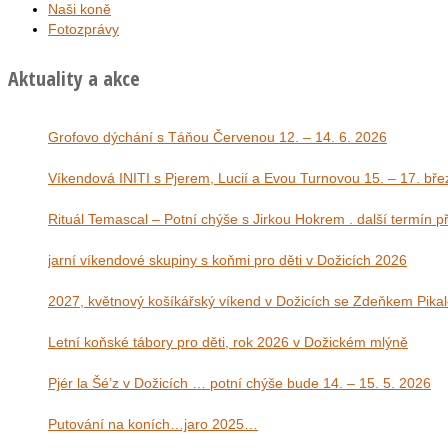
Naši koně
Fotozprávy
Aktuality a akce
Grofovo dýchání s Táňou Červenou 12. – 14. 6. 2026
Víkendová INITI s Pjerem, Lucií a Evou Tu
Rituál Temascal – Potní chýše s Jirkou Hokrem . další termín 
jarní víkendové skupiny s koňmi pro děti v Dožicích 2026
2027, květnový košíkářský víkend v Dožicích se Zdeňkem Pika
Letní koňské tábory pro děti, rok 2026 v Dožickém mlýně
Pjér la Šé’z v Dožicích … potní chýše bude 14. – 15. 5. 2026
Putování na koních…jaro 2025…