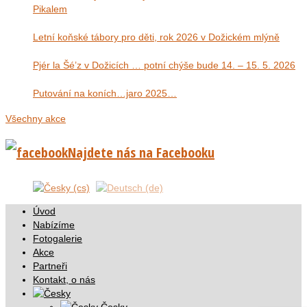
Pikalem
Letní koňské tábory pro děti, rok 2026 v Dožickém mlýně
Pjér la Šé’z v Dožicích … potní chýše bude 14. – 15. 5. 2026
Putování na koních…jaro 2025…
Všechny akce
Najdete nás na Facebooku
Úvod
Nabízíme
Fotogalerie
Akce
Partneři
Kontakt, o nás