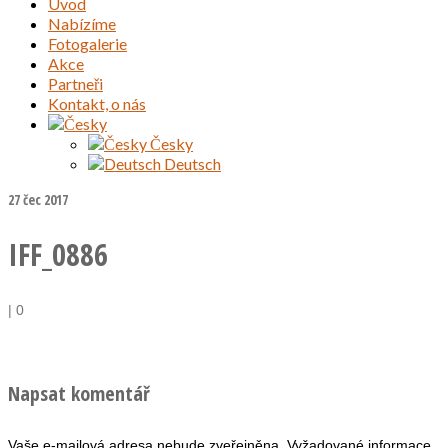
Úvod
Nabízíme
Fotogalerie
Akce
Partneři
Kontakt, o nás
Česky
Deutsch
27
čec 2017
IFF_0886
|
0
Napsat komentář
Vaše e-mailová adresa nebude zveřejněna.
Vyžadované informace