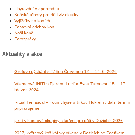
Ubytování v apartmánu
Koňské tábory pro děti viz aktulity
Vyjížďky na koních
Pastevní odchov koní
Naši koně
Fotozprávy
Aktuality a akce
Grofovo dýchání s Táňou Červenou 12. – 14. 6. 2026
Víkendová INITI s Pjerem, Lucií a Evou Turnovou 15. – 17.
březen 2024
Rituál Temascal – Potní chýše s Jirkou Hokrem . další termín
připravujeme
jarní víkendové skupiny s koňmi pro děti v Dožicích 2026
2027, květnový košíkářský víkend v Dožicích se Zdeňkem