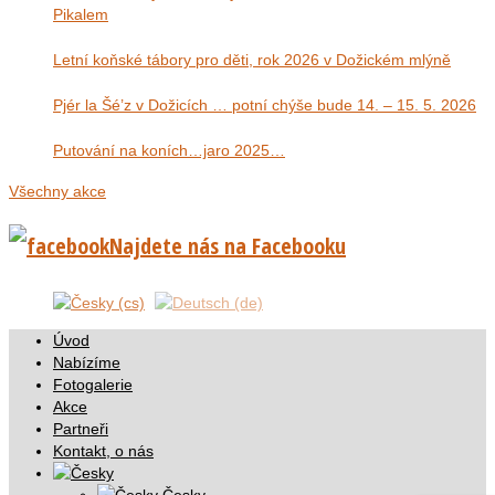
Pikalem
Letní koňské tábory pro děti, rok 2026 v Dožickém mlýně
Pjér la Šé’z v Dožicích … potní chýše bude 14. – 15. 5. 2026
Putování na koních…jaro 2025…
Všechny akce
Najdete nás na Facebooku
Úvod
Nabízíme
Fotogalerie
Akce
Partneři
Kontakt, o nás