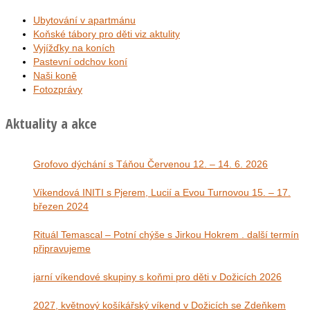
Ubytování v apartmánu
Koňské tábory pro děti viz aktulity
Vyjížďky na koních
Pastevní odchov koní
Naši koně
Fotozprávy
Aktuality a akce
Grofovo dýchání s Táňou Červenou 12. – 14. 6. 2026
Víkendová INITI s Pjerem, Lucií a Evou Turnovou 15. – 17.
březen 2024
Rituál Temascal – Potní chýše s Jirkou Hokrem . další termín
připravujeme
jarní víkendové skupiny s koňmi pro děti v Dožicích 2026
2027, květnový košíkářský víkend v Dožicích se Zdeňkem