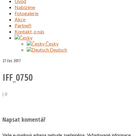
Úvod
Nabízíme
Fotogalerie
Akce
Partneři
Kontakt, o nás
Česky
Deutsch
27
čec 2017
IFF_0750
|
0
Napsat komentář
Vaše e-mailová adresa nebude zveřejněna.
Vyžadované informace