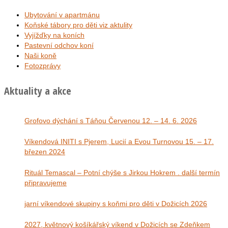
Ubytování v apartmánu
Koňské tábory pro děti viz aktulity
Vyjížďky na koních
Pastevní odchov koní
Naši koně
Fotozprávy
Aktuality a akce
Grofovo dýchání s Táňou Červenou 12. – 14. 6. 2026
Víkendová INITI s Pjerem, Lucií a Evou Turnovou 15. – 17.
březen 2024
Rituál Temascal – Potní chýše s Jirkou Hokrem . další termín
připravujeme
jarní víkendové skupiny s koňmi pro děti v Dožicích 2026
2027, květnový košíkářský víkend v Dožicích se Zdeňkem