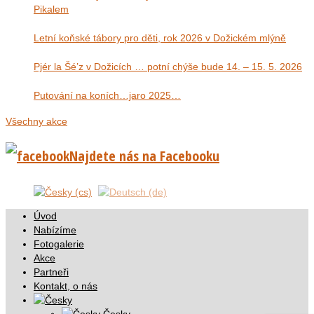
Pikalem
Letní koňské tábory pro děti, rok 2026 v Dožickém mlýně
Pjér la Šé’z v Dožicích … potní chýše bude 14. – 15. 5. 2026
Putování na koních…jaro 2025…
Všechny akce
Najdete nás na Facebooku
Úvod
Nabízíme
Fotogalerie
Akce
Partneři
Kontakt, o nás