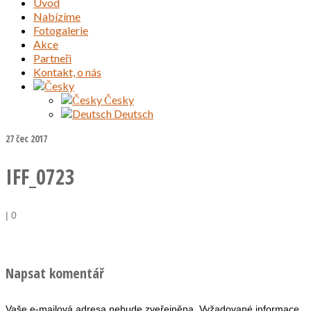
Úvod
Nabízíme
Fotogalerie
Akce
Partneři
Kontakt, o nás
Česky
Deutsch
27
čec 2017
IFF_0723
|
0
Napsat komentář
Vaše e-mailová adresa nebude zveřejněna.
Vyžadované informace