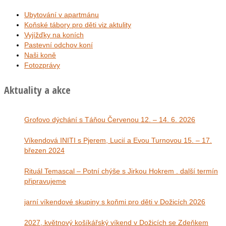
Ubytování v apartmánu
Koňské tábory pro děti viz aktulity
Vyjížďky na koních
Pastevní odchov koní
Naši koně
Fotozprávy
Aktuality a akce
Grofovo dýchání s Táňou Červenou 12. – 14. 6. 2026
Víkendová INITI s Pjerem, Lucií a Evou Turnovou 15. – 17.
březen 2024
Rituál Temascal – Potní chýše s Jirkou Hokrem . další termín
připravujeme
jarní víkendové skupiny s koňmi pro děti v Dožicích 2026
2027, květnový košíkářský víkend v Dožicích se Zdeňkem