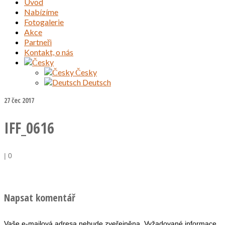
Úvod
Nabízíme
Fotogalerie
Akce
Partneři
Kontakt, o nás
Česky
Deutsch
27
čec 2017
IFF_0616
|
0
Napsat komentář
Vaše e-mailová adresa nebude zveřejněna.
Vyžadované informace