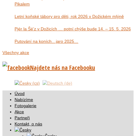
Pikalem
Letní koňské tábory pro děti, rok 2026 v Dožickém mlýně
Pjér la Šé’z v Dožicích … potní chýše bude 14. – 15. 5. 2026
Putování na koních…jaro 2025…
Všechny akce
Najdete nás na Facebooku
Úvod
Nabízíme
Fotogalerie
Akce
Partneři
Kontakt, o nás