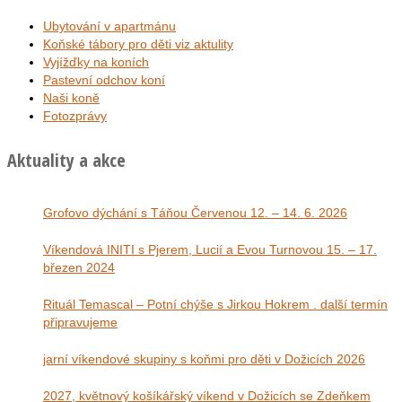
Ubytování v apartmánu
Koňské tábory pro děti viz aktulity
Vyjížďky na koních
Pastevní odchov koní
Naši koně
Fotozprávy
Aktuality a akce
Grofovo dýchání s Táňou Červenou 12. – 14. 6. 2026
Víkendová INITI s Pjerem, Lucií a Evou Turnovou 15. – 17.
březen 2024
Rituál Temascal – Potní chýše s Jirkou Hokrem . další termín
připravujeme
jarní víkendové skupiny s koňmi pro děti v Dožicích 2026
2027, květnový košíkářský víkend v Dožicích se Zdeňkem