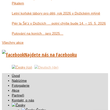
Pikalem
Letní koňské tábory pro děti, rok 2026 v Dožickém mlýně
Pjér la Šé’z v Dožicích … potní chýše bude 14. – 15. 5. 2026
Putování na koních…jaro 2025…
Všechny akce
Najdete nás na Facebooku
Úvod
Nabízíme
Fotogalerie
Akce
Partneři
Kontakt, o nás