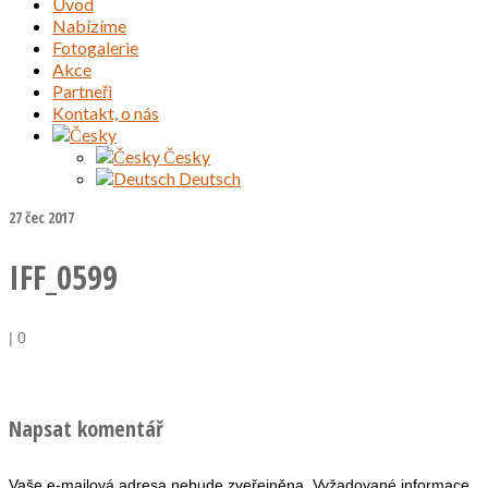
Úvod
Nabízíme
Fotogalerie
Akce
Partneři
Kontakt, o nás
Česky
Deutsch
27
čec 2017
IFF_0599
|
0
Napsat komentář
Vaše e-mailová adresa nebude zveřejněna.
Vyžadované informace