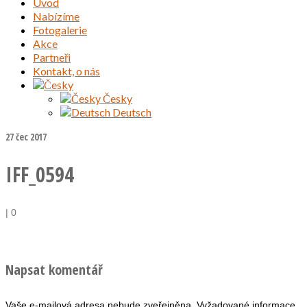
Úvod
Nabízíme
Fotogalerie
Akce
Partneři
Kontakt, o nás
Česky
Deutsch
27
čec 2017
IFF_0594
|
0
Napsat komentář
Vaše e-mailová adresa nebude zveřejněna.
Vyžadované informace