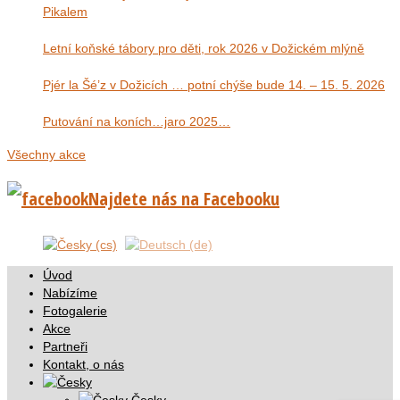
Pikalem
Letní koňské tábory pro děti, rok 2026 v Dožickém mlýně
Pjér la Šé’z v Dožicích … potní chýše bude 14. – 15. 5. 2026
Putování na koních…jaro 2025…
Všechny akce
Najdete nás na Facebooku
Úvod
Nabízíme
Fotogalerie
Akce
Partneři
Kontakt, o nás