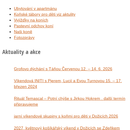
Ubytování v apartmánu
Koňské tábory pro děti viz aktulity
Vyjížďky na koních
Pastevní odchov koní
Naši koně
Fotozprávy
Aktuality a akce
Grofovo dýchání s Táňou Červenou 12. – 14. 6. 2026
Víkendová INITI s Pjerem, Lucií a Evou Turnovou 15. – 17.
březen 2024
Rituál Temascal – Potní chýše s Jirkou Hokrem . další termín
připravujeme
jarní víkendové skupiny s koňmi pro děti v Dožicích 2026
2027, květnový košíkářský víkend v Dožicích se Zdeňkem