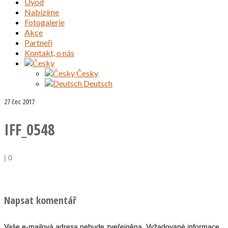
Úvod
Nabízíme
Fotogalerie
Akce
Partneři
Kontakt, o nás
Česky
Deutsch
27
čec 2017
IFF_0548
|
0
Napsat komentář
Vaše e-mailová adresa nebude zveřejněna.
Vyžadované informace