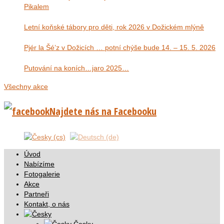
Pikalem
Letní koňské tábory pro děti, rok 2026 v Dožickém mlýně
Pjér la Šé’z v Dožicích … potní chýše bude 14. – 15. 5. 2026
Putování na koních…jaro 2025…
Všechny akce
Najdete nás na Facebooku
Úvod
Nabízíme
Fotogalerie
Akce
Partneři
Kontakt, o nás