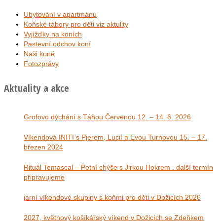
Ubytování v apartmánu
Koňské tábory pro děti viz aktulity
Vyjížďky na koních
Pastevní odchov koní
Naši koně
Fotozprávy
Aktuality a akce
Grofovo dýchání s Táňou Červenou 12. – 14. 6. 2026
Víkendová INITI s Pjerem, Lucií a Evou Turnovou 15. – 17.
březen 2024
Rituál Temascal – Potní chýše s Jirkou Hokrem . další termín
připravujeme
jarní víkendové skupiny s koňmi pro děti v Dožicích 2026
2027, květnový košíkářský víkend v Dožicích se Zdeňkem