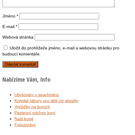
Jméno
*
E-mail
*
Webová stránka
Uložit do prohlížeče jméno, e-mail a webovou stránku pro
budoucí komentáře.
Nabízíme Vám, Info
Ubytování v apartmánu
Koňské tábory pro děti viz aktulity
Vyjížďky na koních
Pastevní odchov koní
Naši koně
Fotozprávy