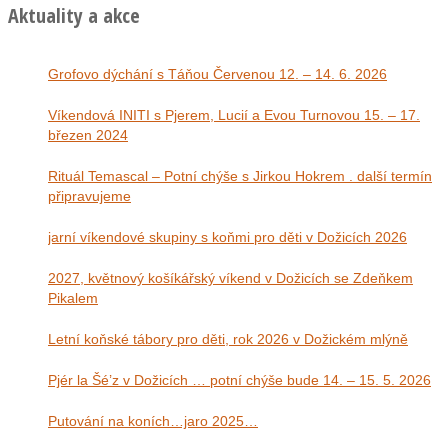
Aktuality a akce
Grofovo dýchání s Táňou Červenou 12. – 14. 6. 2026
Víkendová INITI s Pjerem, Lucií a Evou Turnovou 15. – 17.
březen 2024
Rituál Temascal – Potní chýše s Jirkou Hokrem . další termín
připravujeme
jarní víkendové skupiny s koňmi pro děti v Dožicích 2026
2027, květnový košíkářský víkend v Dožicích se Zdeňkem
Pikalem
Letní koňské tábory pro děti, rok 2026 v Dožickém mlýně
Pjér la Šé’z v Dožicích … potní chýše bude 14. – 15. 5. 2026
Putování na koních…jaro 2025…