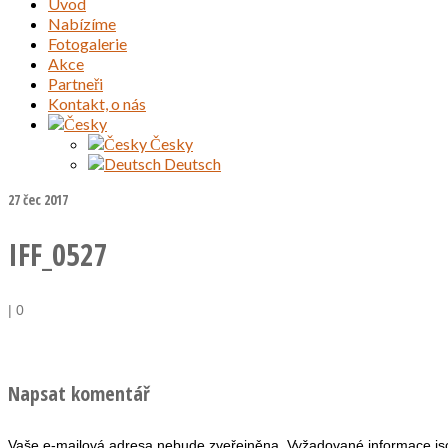
Úvod
Nabízíme
Fotogalerie
Akce
Partneři
Kontakt, o nás
Česky
Deutsch
27
čec 2017
IFF_0527
|
0
Napsat komentář
Vaše e-mailová adresa nebude zveřejněna.
Vyžadované informace j