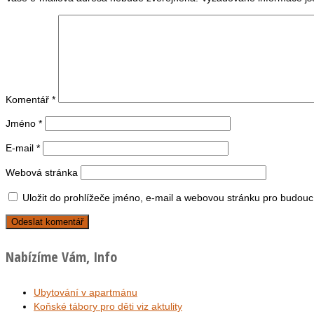
Komentář
*
Jméno
*
E-mail
*
Webová stránka
Uložit do prohlížeče jméno, e-mail a webovou stránku pro budouc
Nabízíme Vám, Info
Ubytování v apartmánu
Koňské tábory pro děti viz aktulity