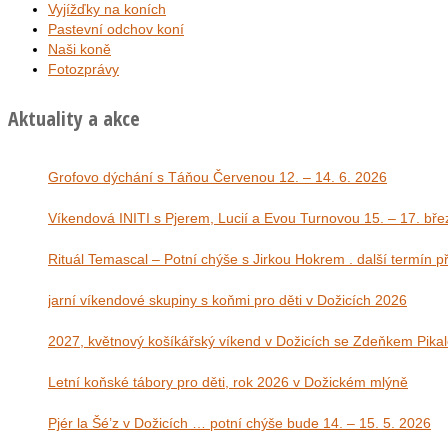
Vyjížďky na koních
Pastevní odchov koní
Naši koně
Fotozprávy
Aktuality a akce
Grofovo dýchání s Táňou Červenou 12. – 14. 6. 2026
Víkendová INITI s Pjerem, Lucií a Evou Tu
Rituál Temascal – Potní chýše s Jirkou Hokrem . další termín 
jarní víkendové skupiny s koňmi pro děti v Dožicích 2026
2027, květnový košíkářský víkend v Dožicích se Zdeňkem Pika
Letní koňské tábory pro děti, rok 2026 v Dožickém mlýně
Pjér la Šé’z v Dožicích … potní chýše bude 14. – 15. 5. 2026